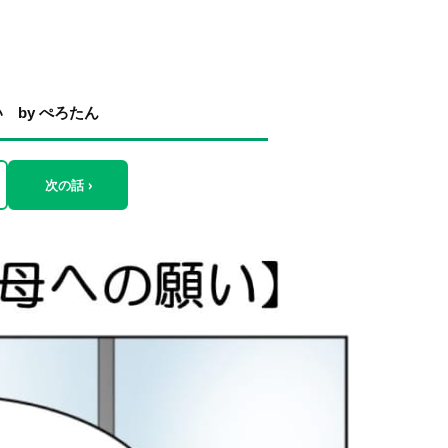
by ぺろたん
次の話 ›