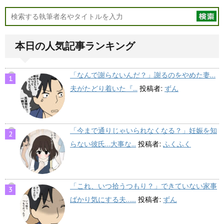
本日の人気記事ランキング
「なんで謝らないんだ？」謝るのをやめた妻…
夫がたどり着いた『...
投稿者:
ずん
「今まで通りじゃいられなくなる？」妊娠を知
らない彼氏…大事な...
投稿者:
ふくふく
「これ、いつ拾うつもり？」できていない家事
ばかり気にする夫…...
投稿者:
ずん