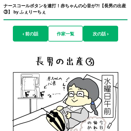
ナースコールボタンを連打！赤ちゃんの心音が?!【長男の出産
③】 by ふぇりーちぇ
‹ 前の話
作家一覧
次の話 ›