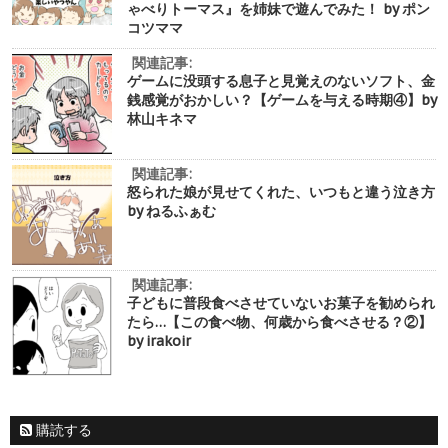
ゃべりトーマス』を姉妹で遊んでみた！ by ポン
コツママ
関連記事:
ゲームに没頭する息子と見覚えのないソフト、金
銭感覚がおかしい？【ゲームを与える時期④】by
林山キネマ
関連記事:
怒られた娘が見せてくれた、いつもと違う泣き方
by ねるふぁむ
関連記事:
子どもに普段食べさせていないお菓子を勧められ
たら…【この食べ物、何歳から食べさせる？②】
by irakoir
購読する