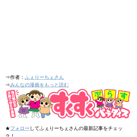
⇒作者：
ふぇりーちぇさん
⇒
みんなの漫画をもっと読む
★
フォロー
してふぇりーちぇさんの最新記事をチェッ
ク！