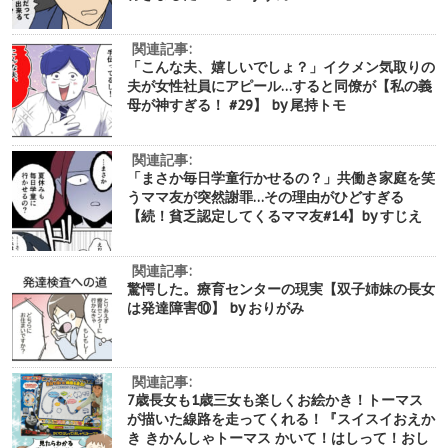
関連記事:
「こんな夫、嬉しいでしょ？」イクメン気取りの
夫が女性社員にアピール…すると同僚が【私の義
母が神すぎる！ #29】 by 尾持トモ
関連記事:
「まさか毎日学童行かせるの？」共働き家庭を笑
うママ友が突然謝罪…その理由がひどすぎる
【続！貧乏認定してくるママ友#14】by すじえ
関連記事:
驚愕した。療育センターの現実【双子姉妹の長女
は発達障害⑩】 by おりがみ
関連記事:
7歳長女も1歳三女も楽しくお絵かき！トーマス
が描いた線路を走ってくれる！『スイスイおえか
き きかんしゃトーマス かいて！はしって！おし