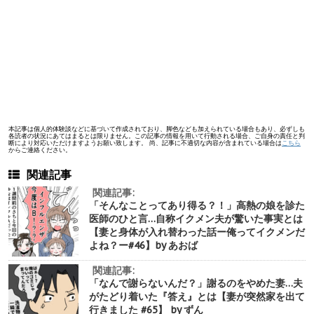
本記事は個人的体験談などに基づいて作成されており、脚色なども加えられている場合もあり、必ずしも
各読者の状況にあてはまるとは限りません。この記事の情報を用いて行動される場合、ご自身の責任と判
断により対応いただけますようお願い致します。 尚、記事に不適切な内容が含まれている場合は
こちら
からご連絡ください。
関連記事
関連記事:
「そんなことってあり得る？！」高熱の娘を診た
医師のひと言…自称イクメン夫が驚いた事実とは
【妻と身体が入れ替わった話ー俺ってイクメンだ
よね？ー#46】by あおば
関連記事:
「なんで謝らないんだ？」謝るのをやめた妻…夫
がたどり着いた『答え』とは【妻が突然家を出て
行きました #65】 by ずん