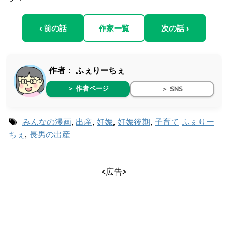
‹ 前の話
作家一覧
次の話 ›
作者：
ふぇりーちぇ
＞ 作者ページ
＞ SNS
みんなの漫画
,
出産
,
妊娠
,
妊娠後期
,
子育て
ふぇりー
ちぇ
,
長男の出産
<広告>