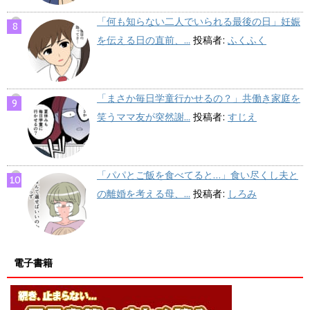
「何も知らない二人でいられる最後の日」妊娠
を伝える日の直前、...
投稿者:
ふくふく
「まさか毎日学童行かせるの？」共働き家庭を
笑うママ友が突然謝...
投稿者:
すじえ
「パパとご飯を食べてると…」食い尽くし夫と
の離婚を考える母、...
投稿者:
しろみ
電子書籍