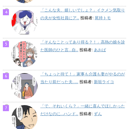
「こんな夫、嬉しいでしょ？」イクメン気取り
の夫が女性社員にア...
投稿者:
尾持トモ
「そんなことってあり得る？！」高熱の娘を診
た医師のひと言…自...
投稿者:
あおば
「ちょっと待て！」家事も介護も妻がやるのが
当たり前だった夫…...
投稿者:
新垣ライコ
「で、それいくら？」一緒に喜んでほしかった
だけなのに…ハンド...
投稿者:
ずん