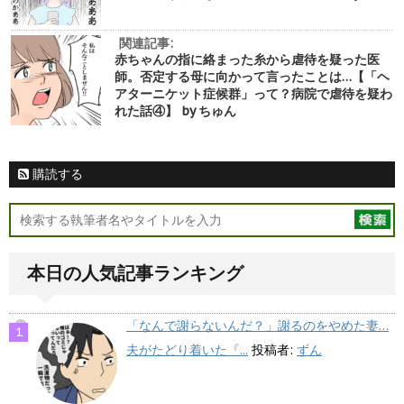
関連記事:
赤ちゃんの指に絡まった糸から虐待を疑った医
師。否定する母に向かって言ったことは…【「ヘ
アターニケット症候群」って？病院で虐待を疑わ
れた話④】 by ちゅん
購読する
本日の人気記事ランキング
「なんで謝らないんだ？」謝るのをやめた妻…
夫がたどり着いた『...
投稿者:
ずん