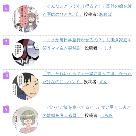
「そんなことってあり得る？！」高熱の娘を診
た医師のひと言…自...
投稿者:
あおば
「まさか毎日学童行かせるの？」共働き家庭を
笑うママ友が突然謝...
投稿者:
すじえ
「で、それいくら？」一緒に喜んでほしかった
だけなのに…ハンド...
投稿者:
ずん
「パパとご飯を食べてると…」食い尽くし夫と
の離婚を考える母、...
投稿者:
しろみ