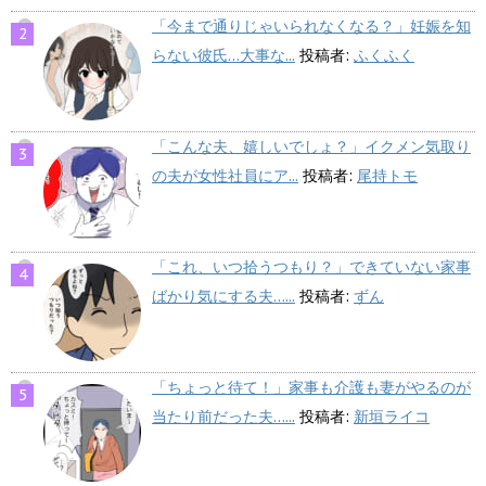
「今まで通りじゃいられなくなる？」妊娠を知
らない彼氏…大事な...
投稿者:
ふくふく
「こんな夫、嬉しいでしょ？」イクメン気取り
の夫が女性社員にア...
投稿者:
尾持トモ
「これ、いつ拾うつもり？」できていない家事
ばかり気にする夫…...
投稿者:
ずん
「ちょっと待て！」家事も介護も妻がやるのが
当たり前だった夫…...
投稿者:
新垣ライコ