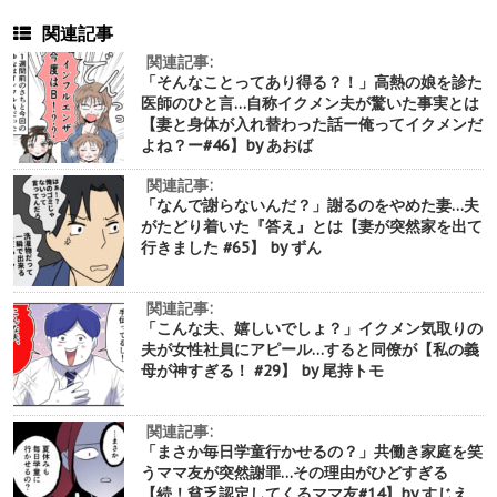
関連記事
関連記事:
「そんなことってあり得る？！」高熱の娘を診た
医師のひと言…自称イクメン夫が驚いた事実とは
【妻と身体が入れ替わった話ー俺ってイクメンだ
よね？ー#46】by あおば
関連記事:
「なんで謝らないんだ？」謝るのをやめた妻…夫
がたどり着いた『答え』とは【妻が突然家を出て
行きました #65】 by ずん
関連記事:
「こんな夫、嬉しいでしょ？」イクメン気取りの
夫が女性社員にアピール…すると同僚が【私の義
母が神すぎる！ #29】 by 尾持トモ
関連記事:
「まさか毎日学童行かせるの？」共働き家庭を笑
うママ友が突然謝罪…その理由がひどすぎる
【続！貧乏認定してくるママ友#14】by すじえ