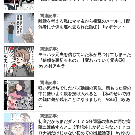
関連記事:
離婚を考える私にママ友から衝撃のメール…【配
偶者に子供を連れ去られた話①】 by ポケット
関連記事:
モラハラ元夫を信じていた私が見つけてしまった
『信頼を裏切るもの』【変わっていく元夫⑥】
by 木村アキラ
関連記事:
軽い気持ちでしたバズ動画の真似。積もった雪の
中に勢いよく娘を投げ入れると…【私のせいで娘
の顔に傷が残ることになりました Vol3】 by あ
こ
関連記事:
初産だからまだダメ！？ 5分間隔の痛みに再び病
院に連絡すると…【予想外しか起こらない！？コ
ロナ禍だけじゃない初めての出産話③】 by ゆの