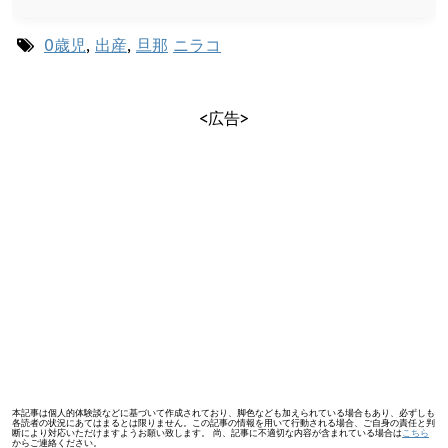
0歳児
,
出産
,
旦那
ニラコ
<広告>
本記事は個人的体験談などに基づいて作成されており、脚色なども加えられている場合もあり、必ずしも
各読者の状況にあてはまるとは限りません。この記事の情報を用いて行動される場合、ご自身の責任と判
断により対応いただけますようお願い致します。 尚、記事に不適切な内容が含まれている場合は
こちら
からご連絡ください。