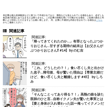
本記事は個人的体験談などに基づいて作成されており、脚色なども加えられている場合もあり、必ずしも
各読者の状況にあてはまるとは限りません。この記事の情報を用いて行動される場合、ご自身の責任と判
断により対応いただけますようお願い致します。 尚、記事に不適切な内容が含まれている場合は
こちら
からご連絡ください。
関連記事
関連記事:
「帰ってきてくれたのか…」有罪となったぶつか
りおじさん…甘すぎる期待の結末は【お父さんが
ぶつかりおじさん⁉︎ #14】by のむ吉
関連記事:
「これ、どうしたの？！」食い尽くし夫と出かけ
た息子…帰宅後、母が驚いた理由は【専業主婦だ
けど、食い尽くし夫と離婚します #45】 by しろ
み
関連記事:
「そんなことってあり得る？！」高熱の娘を診た
医師のひと言…自称イクメン夫が驚いた事実とは
【妻と身体が入れ替わった話ー俺ってイクメンだ