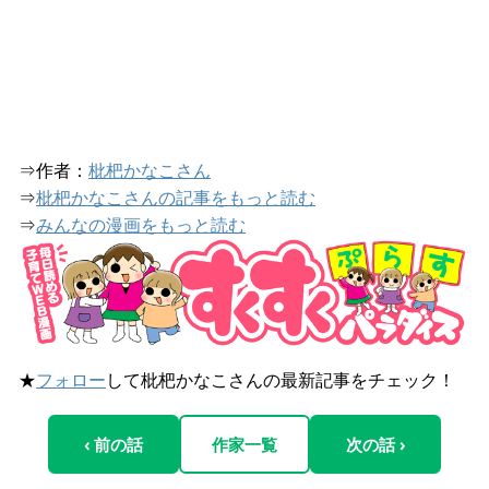
⇒作者：
枇杷かなこさん
⇒
枇杷かなこさんの記事をもっと読む
⇒
みんなの漫画をもっと読む
★
フォロー
して枇杷かなこさんの最新記事をチェック！
‹ 前の話
作家一覧
次の話 ›