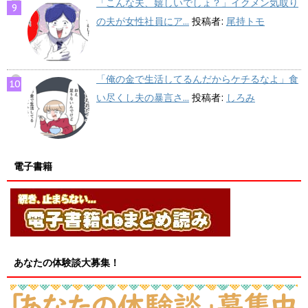
「こんな夫、嬉しいでしょ？」イクメン気取り
の夫が女性社員にア...
投稿者:
尾持トモ
「俺の金で生活してるんだからケチるなよ」食
い尽くし夫の暴言さ...
投稿者:
しろみ
電子書籍
あなたの体験談大募集！