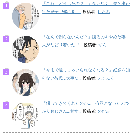
「これ、どうしたの？！」食い尽くし夫と出か
けた息子…帰宅後、...
投稿者:
しろみ
「なんで謝らないんだ？」謝るのをやめた妻…
夫がたどり着いた『...
投稿者:
ずん
「今まで通りじゃいられなくなる？」妊娠を知
らない彼氏…大事な...
投稿者:
ふくふく
「帰ってきてくれたのか…」有罪となったぶつ
かりおじさん…甘す...
投稿者:
のむ吉