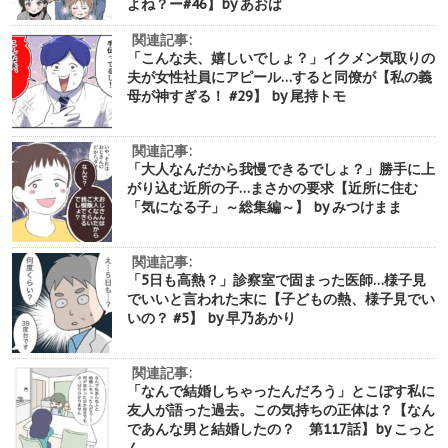
よね？ー#46】by あおば
関連記事:
「こんな夫、嬉しいでしょ？」イクメン気取りの
夫が女性社員にアピール…すると同僚が【私の義
母が神すぎる！ #29】 by 尾持トモ
関連記事:
「大人なんだから我慢できるでしょ？」勝手に上
がり込む近所の子…まさかの要求【近所に住む
「気になる子」～総集編～】 by みつけまま
関連記事:
「5日も高熱？」診察室で固まった医師…様子見
でいいと言われた末に【子どもの熱、様子見でい
いの？ #5】 by 早乃あかり
関連記事:
「なんで結婚しちゃったんだろう」とこぼす私に
友人が語った過去。この気持ちの正体は？【なん
であんな男と結婚したの？ 第117話】by こっと
ん