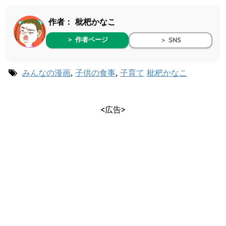
作者：
枇杷かなこ
＞ 作者ページ
＞ SNS
みんなの漫画
,
子供の食事
,
子育て
枇杷かなこ
<広告>