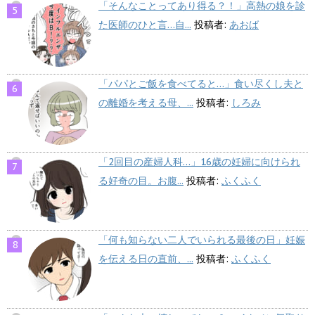
「そんなことってあり得る？！」高熱の娘を診
た医師のひと言…自...
投稿者:
あおば
「パパとご飯を食べてると…」食い尽くし夫と
の離婚を考える母、...
投稿者:
しろみ
「2回目の産婦人科…」16歳の妊婦に向けられ
る好奇の目。お腹...
投稿者:
ふくふく
「何も知らない二人でいられる最後の日」妊娠
を伝える日の直前、...
投稿者:
ふくふく