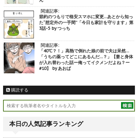
関連記事:
節約のつもりで格安スマホに変更…あとから知っ
た“想定外の一手間”「今日も家計を守ります」第
3話-5 by つっち
関連記事:
「40℃？！」高熱で倒れた娘の前で夫は呆然…
「うちの薬ってどこにあるんだ…？」【妻と身体
が入れ替わった話ー俺ってイクメンだよね？ー
#10】 by あおば
購読する
本日の人気記事ランキング