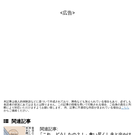
<広告>
本記事は個人的体験談などに基づいて作成されており、脚色なども加えられている場合もあり、必ずしも
各読者の状況にあてはまるとは限りません。この記事の情報を用いて行動される場合、ご自身の責任と判
断により対応いただけますようお願い致します。 尚、記事に不適切な内容が含まれている場合は
こちら
からご連絡ください。
関連記事
関連記事:
「これ、どうしたの？！」食い尽くし夫と出かけ