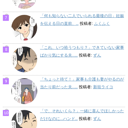
「何も知らない二人でいられる最後の日」妊娠
を伝える日の直前、...
投稿者:
ふくふく
「これ、いつ拾うつもり？」できていない家事
ばかり気にする夫…...
投稿者:
ずん
「ちょっと待て！」家事も介護も妻がやるのが
当たり前だった夫…...
投稿者:
新垣ライコ
「で、それいくら？」一緒に喜んでほしかった
だけなのに…ハンド...
投稿者:
ずん