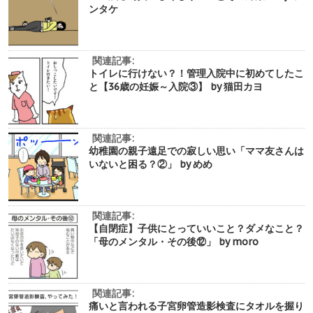
ンタケ
関連記事:
トイレに行けない？！管理入院中に初めてしたこ
と【36歳の妊娠～入院③】 by 猫田カヨ
関連記事:
幼稚園の親子遠足での寂しい思い「ママ友さんは
いないと困る？②」 by めめ
関連記事:
【自閉症】子供にとっていいこと？ダメなこと？
「母のメンタル・その後⑫」 by moro
関連記事:
痛いと言われる子宮卵管造影検査にタオルを握り