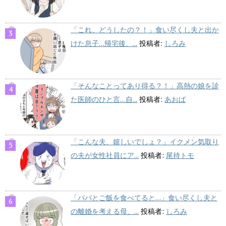
「これ、どうしたの？！」食い尽くし夫と出か
けた息子…帰宅後、...
投稿者:
しろみ
「そんなことってあり得る？！」高熱の娘を診
た医師のひと言…自...
投稿者:
あおば
「こんな夫、嬉しいでしょ？」イクメン気取り
の夫が女性社員にア...
投稿者:
尾持トモ
「パパとご飯を食べてると…」食い尽くし夫と
の離婚を考える母、...
投稿者:
しろみ