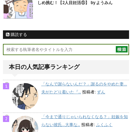
しめ挑む！【2人目妊活⑤】 by ようみん
購読する
本日の人気記事ランキング
「なんで謝らないんだ？」謝るのをやめた妻…
夫がたどり着いた『...
投稿者:
ずん
「今まで通りじゃいられなくなる？」妊娠を知
らない彼氏…大事な...
投稿者:
ふくふく