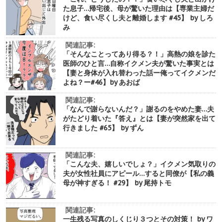
た息子…帰宅後、母が驚いた理由は【専業主婦だ
けど、食い尽くし夫と離婚します #45】 by しろ
み
関連記事:
「そんなことってあり得る？！」高熱の娘を診た
医師のひと言…自称イクメン夫が驚いた事実とは
【妻と身体が入れ替わった話ー俺ってイクメンだ
よね？ー#46】by あおば
関連記事:
「なんで謝らないんだ？」謝るのをやめた妻…夫
がたどり着いた『答え』とは【妻が突然家を出て
行きました #65】 by ずん
関連記事:
「こんな夫、嬉しいでしょ？」イクメン気取りの
夫が女性社員にアピール…すると同僚が【私の義
母が神すぎる！ #29】 by 尾持トモ
関連記事:
一生残る写真のしくじり３つとその対策！ by ワ