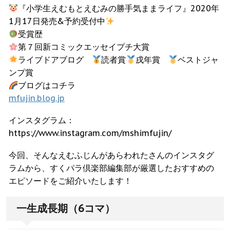
『小学生えむもとえむみの勝手気ままライフ』2020年
1月17日発売&予約受付中
受賞歴
第７回新コミックエッセイプチ大賞
ライブドアブログ
読者賞
戌年賞
ベストジャ
ンプ賞
ブログはコチラ
mfujin.blog.jp
インスタグラム：
https://www.instagram.com/mshimfujin/
今回、そんなえむふじんがあらわれたさんのインスタグ
ラムから、すくパラ倶楽部編集部が厳選したおすすめの
エピソードをご紹介いたします！
一生成長期（6コマ）