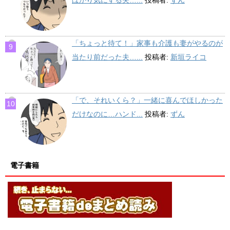
「ちょっと待て！」家事も介護も妻がやるのが
当たり前だった夫…...
投稿者:
新垣ライコ
「で、それいくら？」一緒に喜んでほしかった
だけなのに…ハンド...
投稿者:
ずん
電子書籍