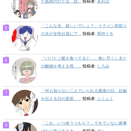
た医師のひと言…自...
投稿者:
あおば
「こんな夫、嬉しいでしょ？」イクメン気取り
の夫が女性社員にア...
投稿者:
尾持トモ
「パパとご飯を食べてると…」食い尽くし夫と
の離婚を考える母、...
投稿者:
しろみ
「何も知らない二人でいられる最後の日」妊娠
を伝える日の直前、...
投稿者:
ふくふく
「これ、いつ拾うつもり？」できていない家事
ばかり気にする夫…...
投稿者:
ずん