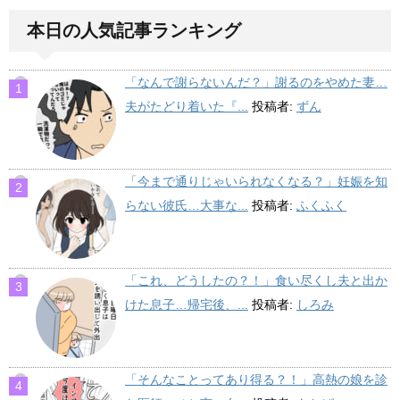
本日の人気記事ランキング
「なんで謝らないんだ？」謝るのをやめた妻…
夫がたどり着いた『...
投稿者:
ずん
「今まで通りじゃいられなくなる？」妊娠を知
らない彼氏…大事な...
投稿者:
ふくふく
「これ、どうしたの？！」食い尽くし夫と出か
けた息子…帰宅後、...
投稿者:
しろみ
「そんなことってあり得る？！」高熱の娘を診