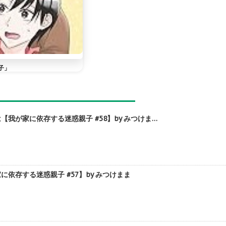
子」
我が家に依存する迷惑親子 #58】by みつけま…
存する迷惑親子 #57】by みつけまま