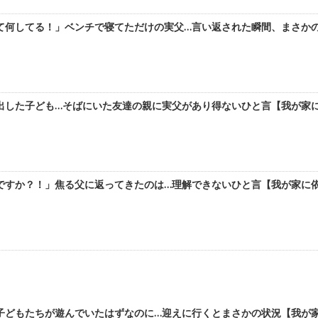
何してる！」ベンチで寝てただけの実父…言い返された瞬間、まさかの行動
した子ども…そばにいた友達の親に実父があり得ないひと言【我が家に依存
すか？！」焦る父に返ってきたのは…理解できないひと言【我が家に依存す
どもたちが遊んでいたはずなのに…迎えに行くとまさかの状況【我が家に依