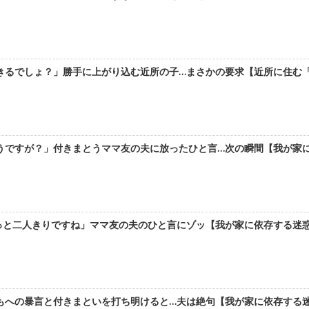
きるでしょ？」勝手に上がり込む近所の子…まさかの要求【近所に住む「気
ですが？」付きまとうママ友の夫に放ったひと言…次の瞬間【我が家に依存
と二人きりですね」ママ友の夫のひと言にゾッ【我が家に依存する迷惑親子
への暴言と付きまといを打ち明けると…夫は絶句【我が家に依存する迷惑親