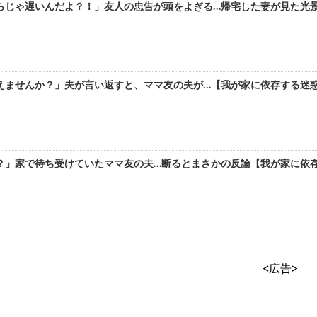
じゃ遅いんだよ？！」友人の忠告が頭をよぎる…帰宅した妻が見た光景は【
ませんか？」夫が言い返すと、ママ友の夫が…【我が家に依存する迷惑親子
」家で待ち受けていたママ友の夫…断るとまさかの反論【我が家に依存する
<広告>