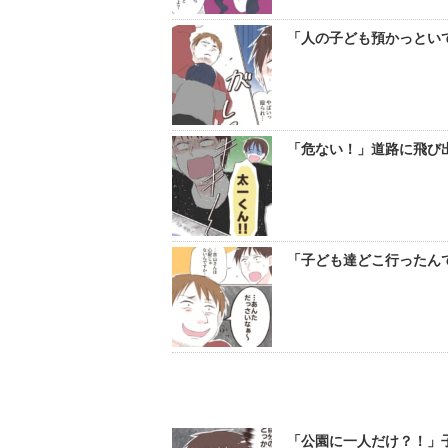
「人の子ども預かっといて
「危ない！」道路に飛び出
「子ども達どこ行ったんで
「公園に一人だけ？！」子