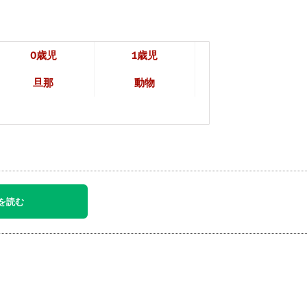
0歳児
1歳児
旦那
動物
を読む