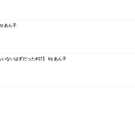
y あん子
いはずだった#27】 by あん子