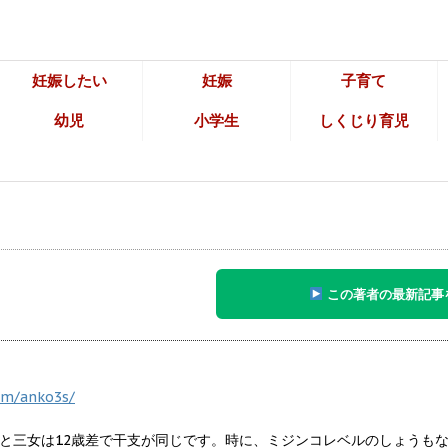
妊娠したい
妊娠
子育て
幼児
小学生
しくじり育児
この著者の最新記事
om/anko3s/
と三女は12歳差で干支が同じです。時に、ミジンコレベルのしょうも