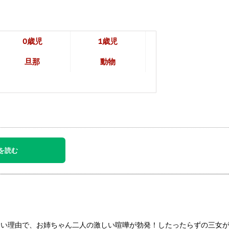
0歳児
1歳児
旦那
動物
を読む
ない理由で、お姉ちゃん二人の激しい喧嘩が勃発！したったらずの三女