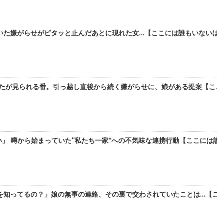
た嫌がらせがピタッと止んだあとに現れた女…【ここには誰もいないはずだ
たが見られる番。引っ越し直後から続く嫌がらせに、娘がある提案【ここに
」 噂から始まっていた“私たち一家”への不気味な連携行動【ここには誰も
知ってるの？」娘の無事の連絡、その裏で交わされていたことは…【ここに