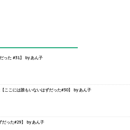
 #31】 by あん子
こには誰もいないはずだった#30】 by あん子
た#29】 by あん子