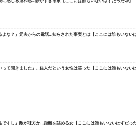
後に感じる違和感…静かすぎる家【ここには誰もいないはずだった㉔】
よな？」元夫からの電話…知らされた事実とは【ここには誰もいないはずだ
って聞きました」…住人だという女性は笑った【ここには誰もいないはずだ
ですし」敵が味方か…距離を詰める女【ここには誰もいないはずだった#2