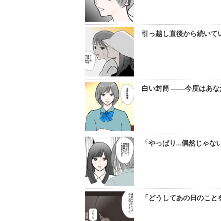
引っ越し直後から続いてい
白い封筒 ――今度はあな
「やっぱり…偶然じゃない
「どうしてあの日のことを