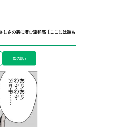
やさしさの裏に潜む違和感【ここには誰も
次の話 ›