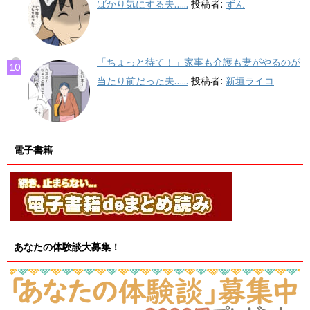
ばかり気にする夫…...
投稿者:
ずん
「ちょっと待て！」家事も介護も妻がやるのが
当たり前だった夫…...
投稿者:
新垣ライコ
電子書籍
あなたの体験談大募集！