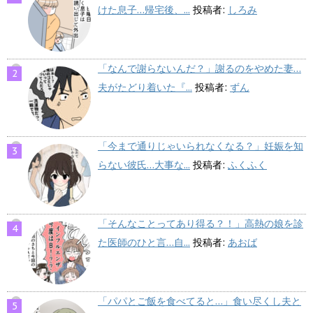
けた息子…帰宅後、...
投稿者:
しろみ
「なんで謝らないんだ？」謝るのをやめた妻…
夫がたどり着いた『...
投稿者:
ずん
「今まで通りじゃいられなくなる？」妊娠を知
らない彼氏…大事な...
投稿者:
ふくふく
「そんなことってあり得る？！」高熱の娘を診
た医師のひと言…自...
投稿者:
あおば
「パパとご飯を食べてると…」食い尽くし夫と