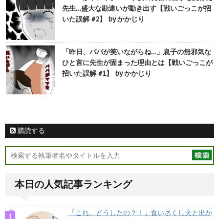
先生…盛大な勘違いが動き出す【戦いごっこが招
いた誤解 #2】 by かかじり
「昨日、パパが笑いながらね…」息子の無邪気な
ひと言に先生が固まった理由とは【戦いごっこが
招いた誤解 #1】 by かかじり
購読する
本日の人気記事ランキング
「これ、どうしたの？！」食い尽くし夫と出か