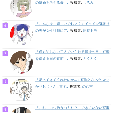
の離婚を考える母、...
投稿者:
しろみ
「こんな夫、嬉しいでしょ？」イクメン気取り
の夫が女性社員にア...
投稿者:
尾持トモ
「何も知らない二人でいられる最後の日」妊娠
を伝える日の直前、...
投稿者:
ふくふく
「帰ってきてくれたのか…」有罪となったぶつ
かりおじさん…甘す...
投稿者:
のむ吉
「これ、いつ拾うつもり？」できていない家事