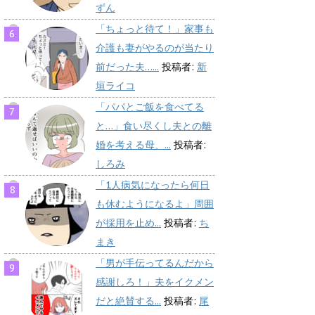
ずん
「ちょっと待て！」家事も
介護も妻がやるのが当たり
前だった夫…...
投稿者:
新
垣ライコ
「パパとご飯を食べてる
と…」食い尽くし夫との離
婚を考える母、...
投稿者:
しろみ
「1人病気になったら何日
も休むようになるよ」周囲
が採用を止め...
投稿者:
ち
まき
「男が手伝ってるんだから
感謝しろ！」夫をイクメン
だと絶賛する...
投稿者:
尾