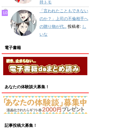
持トモ
「言われたこともできない
のか？」上司の不倫相手へ
の贈り物が代...
投稿者:
し
いな
電子書籍
あなたの体験談大募集！
記事投稿大募集！