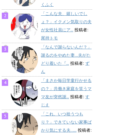
くふく
「こんな夫、嬉しいでし
ょ？」イクメン気取りの夫
が女性社員にア...
投稿者:
尾持トモ
「なんで謝らないんだ？」
謝るのをやめた妻…夫がた
どり着いた『...
投稿者:
ず
ん
「まさか毎日学童行かせる
の？」共働き家庭を笑うマ
マ友が突然謝...
投稿者:
す
じえ
「これ、いつ拾うつも
り？」できていない家事ば
かり気にする夫…...
投稿者: