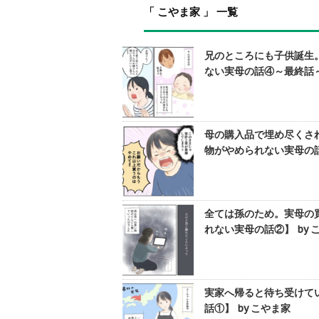
「 こやま家 」 一覧
兄のところにも子供誕生
ない実母の話④～最終話～
母の購入品で埋め尽くさ
物がやめられない実母の話
全ては孫のため。実母の
れない実母の話②】 by 
実家へ帰ると待ち受けて
話①】 by こやま家