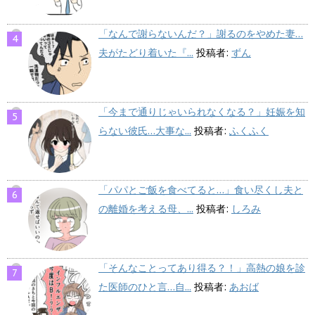
「なんで謝らないんだ？」謝るのをやめた妻…
夫がたどり着いた『...
投稿者:
ずん
「今まで通りじゃいられなくなる？」妊娠を知
らない彼氏…大事な...
投稿者:
ふくふく
「パパとご飯を食べてると…」食い尽くし夫と
の離婚を考える母、...
投稿者:
しろみ
「そんなことってあり得る？！」高熱の娘を診
た医師のひと言…自...
投稿者:
あおば