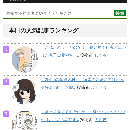
本日の人気記事ランキング
「これ、どうしたの？！」食い尽くし夫と出か
けた息子…帰宅後、...
投稿者:
しろみ
「2回目の産婦人科…」16歳の妊婦に向けられ
る好奇の目。お腹...
投稿者:
ふくふく
「帰ってきてくれたのか…」有罪となったぶつ
かりおじさん…甘す...
投稿者:
のむ吉