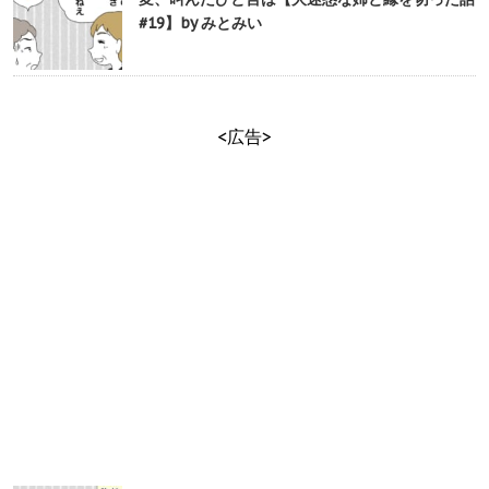
#19】by みとみい
<広告>