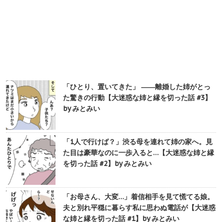
「ひとり、置いてきた」 ――離婚した姉がとっ
た驚きの行動【大迷惑な姉と縁を切った話 #3】
by みとみい
「1人で行けば？」渋る母を連れて姉の家へ。見
た目は豪華なのに一歩入ると…【大迷惑な姉と縁
を切った話 #2】by みとみい
「お母さん、大変…」着信相手を見て慌てる娘。
夫と別れ平穏に暮らす私に思わぬ電話が【大迷惑
な姉と縁を切った話 #1】by みとみい