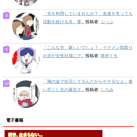
「夫を利用していませんか？」友達を失っても
活動を続ける夫。妻...
投稿者:
ぷっぷ
「こんな夫、嬉しいでしょ？」イクメン気取り
の夫が女性社員にア...
投稿者:
尾持トモ
「俺の金で生活してるんだからケチるなよ」食
い尽くし夫の暴言さ...
投稿者:
しろみ
電子書籍