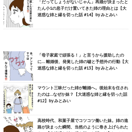
「だってしょうがないじゃん」再婚が決まったと
たん小1の息子だけ置いてきた姉の理由とは【大
迷惑な姉と縁を切った話 #14】by みとみい
「母子家庭で頑張る！」と言うから援助したの
に… 離婚後、発覚した姉の嘘と予想外の行動【大
迷惑な姉と縁を切った話 #13】by みとみい
マウント三昧だった姉が離婚へ。後始末を任され
たのは…なぜか妹？【大迷惑な姉と縁を切った話
#12】by みとみい
高校時代、和菓子屋でコツコツ働いた妹。姉の進
路が決まった瞬間、当然のように巻き上げられた