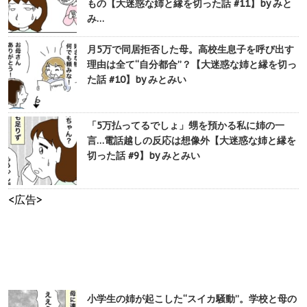
もの【大迷惑な姉と縁を切った話 #11】by みと
み…
月5万で同居拒否した母。高校生息子を呼び出す
理由は全て“自分都合”？【大迷惑な姉と縁を切っ
た話 #10】by みとみい
「5万払ってるでしょ」甥を預かる私に姉の一
言…電話越しの反応は想像外【大迷惑な姉と縁を
切った話 #9】by みとみい
<広告>
小学生の姉が起こした“スイカ騒動”。学校と母の