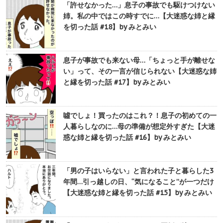
「許せなかった…」息子の事故でも駆けつけない
姉。私の中ではこの時すでに…【大迷惑な姉と縁
を切った話 #18】by みとみい
息子が事故でも来ない母…「ちょっと手が離せな
い」って、その一言が信じられない【大迷惑な姉
と縁を切った話 #17】by みとみい
噓でしょ！買ったのはこれ？！息子の初めての一
人暮らしなのに…母の準備が想定外すぎた【大迷
惑な姉と縁を切った話 #16】by みとみい
「男の子はいらない」と言われた子と暮らした3
年間…引っ越しの日、“気になること”が一つだけ
【大迷惑な姉と縁を切った話 #15】by みとみい