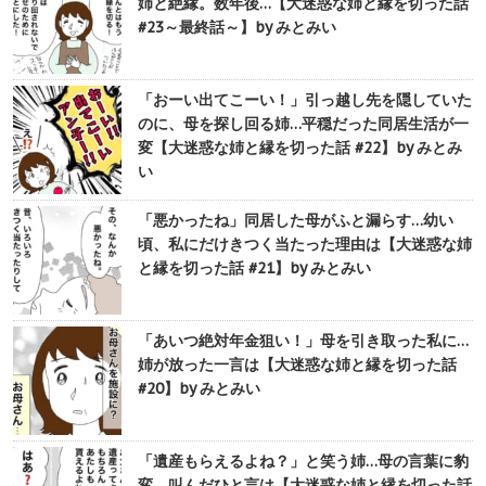
姉と絶縁。数年後…【大迷惑な姉と縁を切った話
#23～最終話～】by みとみい
「おーい出てこーい！」引っ越し先を隠していた
のに、母を探し回る姉…平穏だった同居生活が一
変【大迷惑な姉と縁を切った話 #22】by みとみ
い
「悪かったね」同居した母がふと漏らす…幼い
頃、私にだけきつく当たった理由は【大迷惑な姉
と縁を切った話 #21】by みとみい
「あいつ絶対年金狙い！」母を引き取った私に…
姉が放った一言は【大迷惑な姉と縁を切った話
#20】by みとみい
「遺産もらえるよね？」と笑う姉…母の言葉に豹
変、叫んだひと言は【大迷惑な姉と縁を切った話