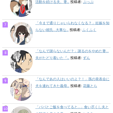
活動を続ける夫。妻...
投稿者:
ぷっぷ
「今まで通りじゃいられなくなる？」妊娠を知
らない彼氏…大事な...
投稿者:
ふくふく
「なんで謝らないんだ？」謝るのをやめた妻…
夫がたどり着いた『...
投稿者:
ずん
「なんであの人はいいのよ？！」孫の発表会に
犬を連れてきた義母...
投稿者:
花藤とら
「パパとご飯を食べてると…」食い尽くし夫と