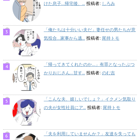
けた息子…帰宅後、...
投稿者:
しろみ
「俺たちは十分いい夫だ」妻任せの男たちが意
気投合…家事から逃...
投稿者:
尾持トモ
「帰ってきてくれたのか…」有罪となったぶつ
かりおじさん…甘す...
投稿者:
のむ吉
「こんな夫、嬉しいでしょ？」イクメン気取り
の夫が女性社員にア...
投稿者:
尾持トモ
「夫を利用していませんか？」友達を失っても