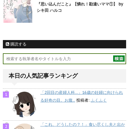
『思い込んだこと』【憐れ！勘違いママ①】 by
シキ田 ハルコ
購読する
本日の人気記事ランキング
「2回目の産婦人科…」16歳の妊婦に向けられ
る好奇の目。お腹...
投稿者:
ふくふく
「これ、どうしたの？！」食い尽くし夫と出か