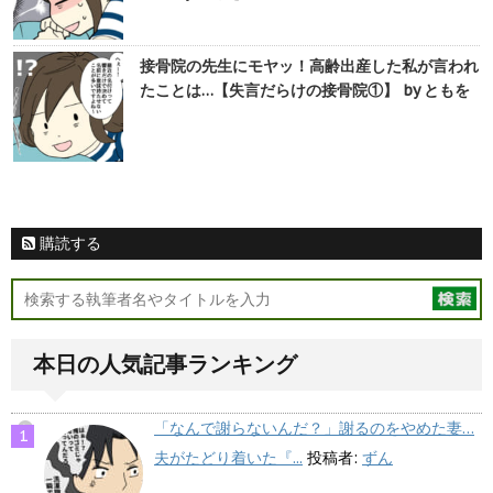
接骨院の先生にモヤッ！高齢出産した私が言われ
たことは…【失言だらけの接骨院①】 by ともを
購読する
本日の人気記事ランキング
「なんで謝らないんだ？」謝るのをやめた妻…
夫がたどり着いた『...
投稿者:
ずん