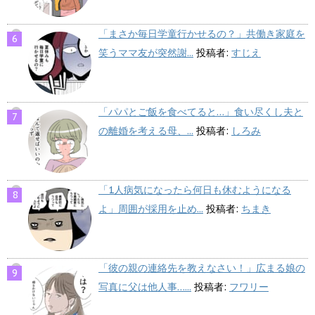
「まさか毎日学童行かせるの？」共働き家庭を
笑うママ友が突然謝...
投稿者:
すじえ
「パパとご飯を食べてると…」食い尽くし夫と
の離婚を考える母、...
投稿者:
しろみ
「1人病気になったら何日も休むようになる
よ」周囲が採用を止め...
投稿者:
ちまき
「彼の親の連絡先を教えなさい！」広まる娘の
写真に父は他人事…...
投稿者:
フワリー