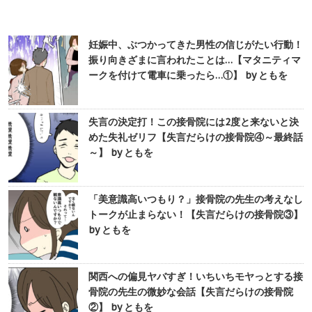
妊娠中、ぶつかってきた男性の信じがたい行動！
振り向きざまに言われたことは…【マタニティマ
ークを付けて電車に乗ったら…①】 by ともを
失言の決定打！この接骨院には2度と来ないと決
めた失礼ゼリフ【失言だらけの接骨院④～最終話
～】 by ともを
「美意識高いつもり？」接骨院の先生の考えなし
トークが止まらない！【失言だらけの接骨院③】
by ともを
関西への偏見ヤバすぎ！いちいちモヤっとする接
骨院の先生の微妙な会話【失言だらけの接骨院
②】 by ともを