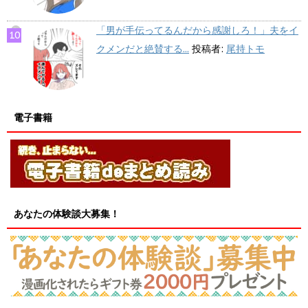
「男が手伝ってるんだから感謝しろ！」夫をイ
クメンだと絶賛する...
投稿者:
尾持トモ
電子書籍
あなたの体験談大募集！