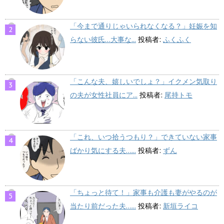
「今まで通りじゃいられなくなる？」妊娠を知
らない彼氏…大事な...
投稿者:
ふくふく
「こんな夫、嬉しいでしょ？」イクメン気取り
の夫が女性社員にア...
投稿者:
尾持トモ
「これ、いつ拾うつもり？」できていない家事
ばかり気にする夫…...
投稿者:
ずん
「ちょっと待て！」家事も介護も妻がやるのが
当たり前だった夫…...
投稿者:
新垣ライコ