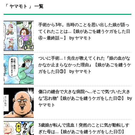
「 ヤマモト 」 一覧
手術から3年。当時のことを思い出した娘が語っ
てくれたことは…【娘があごを縫うケガをした日
④～最終話～】 by ヤマモト
ついに手術…！先生が教えてくれた『娘の血がな
かなか止まらなかった理由』【娘があごを縫うケ
ガをした日③】 by ヤマモト
傷口の縫合で大きな病院へ…そこで気づいた大き
な"忘れ物"【娘があごを縫うケガをした日②】 by
ヤマモト
3歳娘が転んで流血！突然のことに気が動転しす
ぎた母は…【娘があごを縫うケガをした日①】