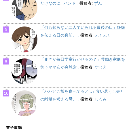
だけなのに…ハンド...
投稿者:
ずん
「何も知らない二人でいられる最後の日」妊娠
を伝える日の直前、...
投稿者:
ふくふく
「まさか毎日学童行かせるの？」共働き家庭を
笑うママ友が突然謝...
投稿者:
すじえ
「パパとご飯を食べてると…」食い尽くし夫と
の離婚を考える母、...
投稿者:
しろみ
電子書籍