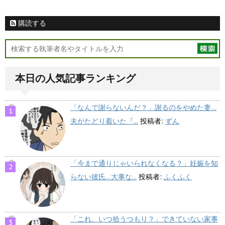
購読する
本日の人気記事ランキング
「なんで謝らないんだ？」謝るのをやめた妻…
夫がたどり着いた『...
投稿者:
ずん
「今まで通りじゃいられなくなる？」妊娠を知
らない彼氏…大事な...
投稿者:
ふくふく
「これ、いつ拾うつもり？」できていない家事