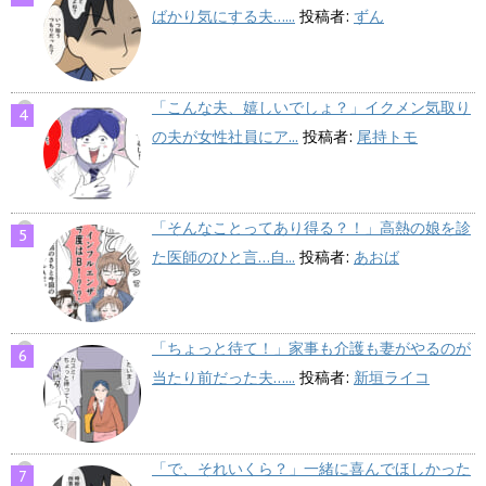
ばかり気にする夫…...
投稿者:
ずん
「こんな夫、嬉しいでしょ？」イクメン気取り
の夫が女性社員にア...
投稿者:
尾持トモ
「そんなことってあり得る？！」高熱の娘を診
た医師のひと言…自...
投稿者:
あおば
「ちょっと待て！」家事も介護も妻がやるのが
当たり前だった夫…...
投稿者:
新垣ライコ
「で、それいくら？」一緒に喜んでほしかった