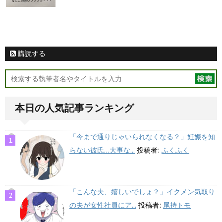
購読する
本日の人気記事ランキング
「今まで通りじゃいられなくなる？」妊娠を知
らない彼氏…大事な...
投稿者:
ふくふく
「こんな夫、嬉しいでしょ？」イクメン気取り
の夫が女性社員にア...
投稿者:
尾持トモ