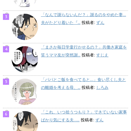
「なんで謝らないんだ？」謝るのをやめた妻…
夫がたどり着いた『...
投稿者:
ずん
「まさか毎日学童行かせるの？」共働き家庭を
笑うママ友が突然謝...
投稿者:
すじえ
「パパとご飯を食べてると…」食い尽くし夫と
の離婚を考える母、...
投稿者:
しろみ
「これ、いつ拾うつもり？」できていない家事
ばかり気にする夫…...
投稿者:
ずん