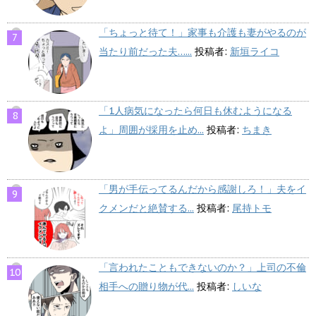
「ちょっと待て！」家事も介護も妻がやるのが
当たり前だった夫…...
投稿者:
新垣ライコ
「1人病気になったら何日も休むようになる
よ」周囲が採用を止め...
投稿者:
ちまき
「男が手伝ってるんだから感謝しろ！」夫をイ
クメンだと絶賛する...
投稿者:
尾持トモ
「言われたこともできないのか？」上司の不倫
相手への贈り物が代...
投稿者:
しいな