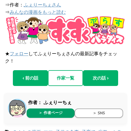
⇒作者：
ふぇりーちぇさん
⇒
みんなの漫画をもっと読む
★
フォロー
してふぇりーちぇさんの最新記事をチェッ
ク！
‹ 前の話
作家一覧
次の話 ›
作者：
ふぇりーちぇ
＞ 作者ページ
＞ SNS