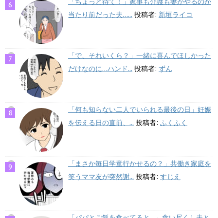
「ちょっと待て！」家事も介護も妻がやるのが
当たり前だった夫…...
投稿者:
新垣ライコ
「で、それいくら？」一緒に喜んでほしかった
だけなのに…ハンド...
投稿者:
ずん
「何も知らない二人でいられる最後の日」妊娠
を伝える日の直前、...
投稿者:
ふくふく
「まさか毎日学童行かせるの？」共働き家庭を
笑うママ友が突然謝...
投稿者:
すじえ
「パパとご飯を食べてると…」食い尽くし夫と