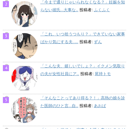
「今まで通りじゃいられなくなる？」妊娠を知
らない彼氏…大事な...
投稿者:
ふくふく
「これ、いつ拾うつもり？」できていない家事
ばかり気にする夫…...
投稿者:
ずん
「こんな夫、嬉しいでしょ？」イクメン気取り
の夫が女性社員にア...
投稿者:
尾持トモ
「そんなことってあり得る？！」高熱の娘を診
た医師のひと言…自...
投稿者:
あおば