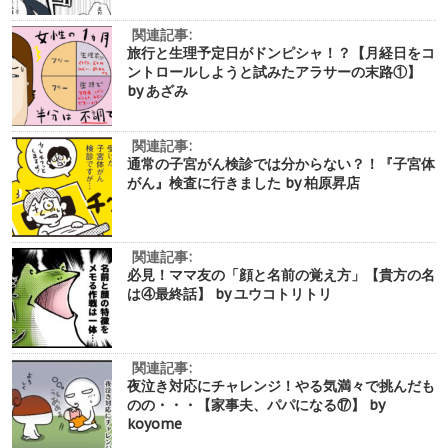
関連記事:
旅行と生理予定日がドンピシャ！？【月経日をコ
ントロールしようと試みたアラサーの末路①】
by あざみ
関連記事:
通常の子宮がん検診では分からない？！『子宮体
がん』検査に行きました by 柏原昇店
関連記事:
必見！ママ友の「顔と名前の覚え方」【貴方の名
は④最終話】 by ユウコトリトリ
関連記事:
夜泣き対応にチャレンジ！やる気満々で挑んだも
のの・・・【家事夫、パパになる⑰】 by
koyome