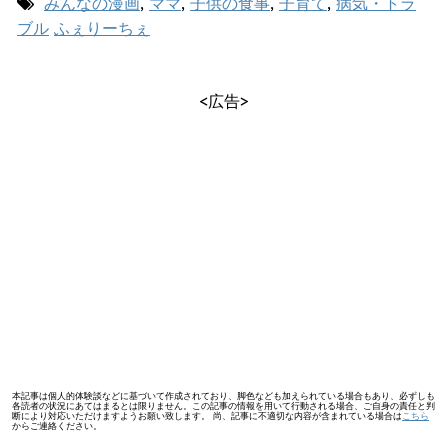
みんなの漫画
,
ママ
,
子供の食事
,
子育て
,
病気・トラ
ブル
ふぇりーちぇ
<広告>
本記事は個人的体験談などに基づいて作成されており、脚色なども加えられている場合もあり、必ずしも
各読者の状況にあてはまるとは限りません。この記事の情報を用いて行動される場合、ご自身の責任と判
断により対応いただけますようお願い致します。 尚、記事に不適切な内容が含まれている場合は
こちら
からご連絡ください。