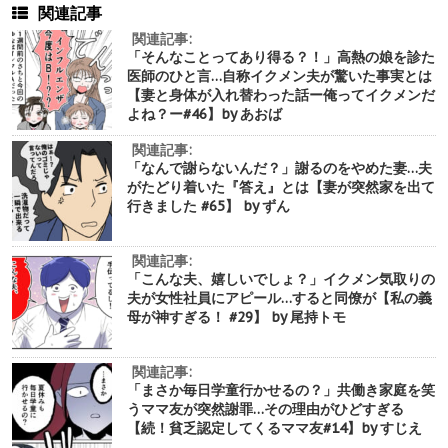
関連記事
関連記事:
「そんなことってあり得る？！」高熱の娘を診た
医師のひと言…自称イクメン夫が驚いた事実とは
【妻と身体が入れ替わった話ー俺ってイクメンだ
よね？ー#46】by あおば
関連記事:
「なんで謝らないんだ？」謝るのをやめた妻…夫
がたどり着いた『答え』とは【妻が突然家を出て
行きました #65】 by ずん
関連記事:
「こんな夫、嬉しいでしょ？」イクメン気取りの
夫が女性社員にアピール…すると同僚が【私の義
母が神すぎる！ #29】 by 尾持トモ
関連記事:
「まさか毎日学童行かせるの？」共働き家庭を笑
うママ友が突然謝罪…その理由がひどすぎる
【続！貧乏認定してくるママ友#14】by すじえ