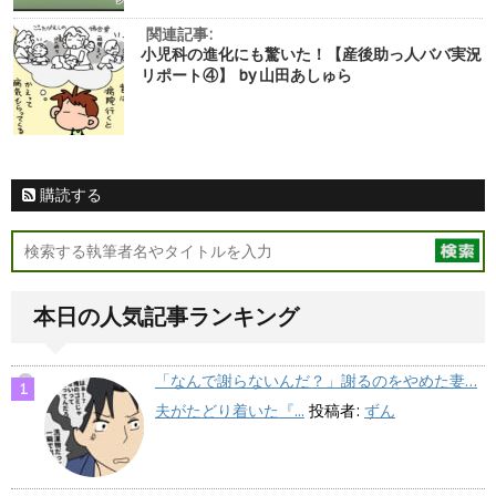
関連記事:
小児科の進化にも驚いた！【産後助っ人ババ実況
リポート④】 by 山田あしゅら
購読する
本日の人気記事ランキング
「なんで謝らないんだ？」謝るのをやめた妻…
夫がたどり着いた『...
投稿者:
ずん