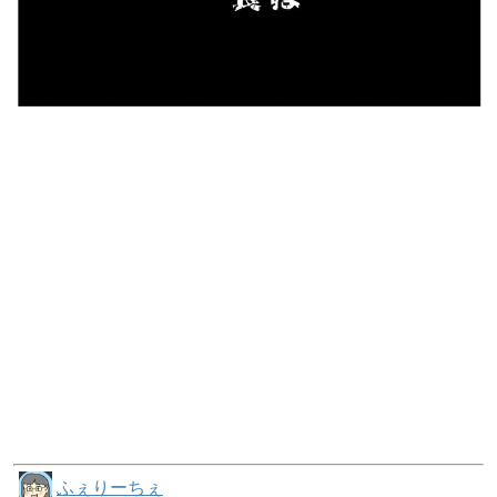
ふぇりーちぇ