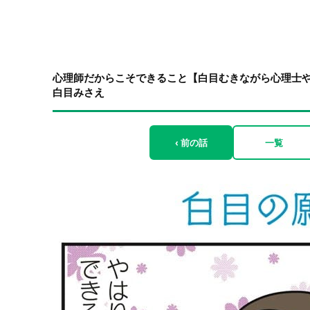
心理師だからこそできること【白目むきながら心理士やっ
白目みさえ
‹ 前の話
一覧