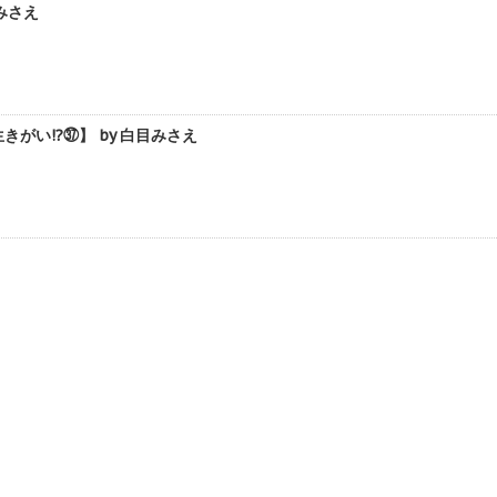
みさえ
い!?㊲】 by 白目みさえ