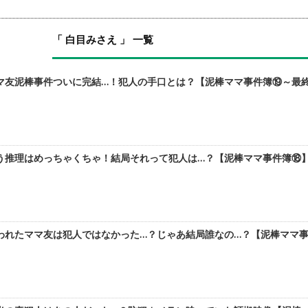
「 白目みさえ 」 一覧
友泥棒事件ついに完結…！犯人の手口とは？【泥棒ママ事件簿⑲～最終話
推理はめっちゃくちゃ！結局それって犯人は…？【泥棒ママ事件簿⑱】 
れたママ友は犯人ではなかった…？じゃあ結局誰なの…？【泥棒ママ事件