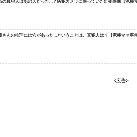
の真犯人はあの人だった…？防犯カメラに映っていた証拠映像【泥棒ママ
さんの推理には穴があった…ということは、真犯人は？【泥棒ママ事件簿
<広告>