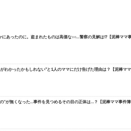
にあったのに。盗まれたものは高価な○○…警察の見解は!?【泥棒ママ事件
人がわかったかもしれない"と1人のママにだけ告げた理由は？【泥棒ママ事
の”が無くなった…事件を見つめるその目の正体は…？【泥棒ママ事件簿②