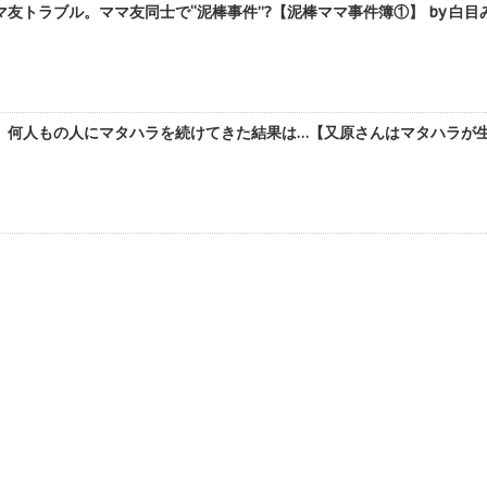
友トラブル。ママ友同士で“泥棒事件”?【泥棒ママ事件簿①】 by 白目
何人もの人にマタハラを続けてきた結果は…【又原さんはマタハラが生きが