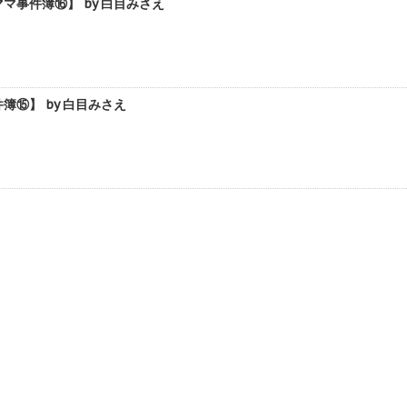
事件簿⑯】 by 白目みさえ
⑮】 by 白目みさえ