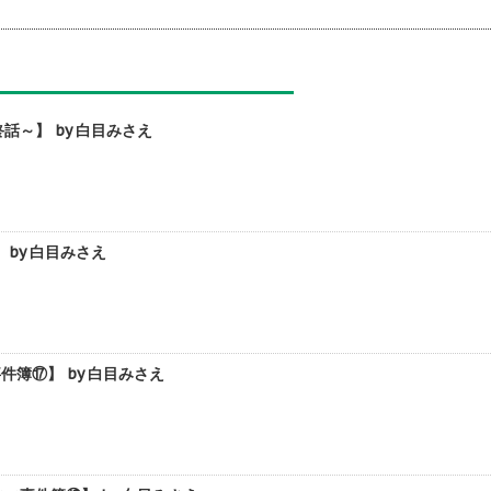
～】 by 白目みさえ
by 白目みさえ
簿⑰】 by 白目みさえ