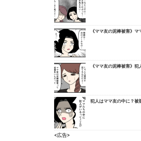
《ママ友の泥棒被害》ママ
《ママ友の泥棒被害》犯
犯人はママ友の中に？被疑
<広告>