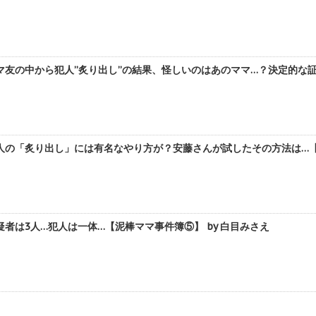
友の中から犯人”炙り出し”の結果、怪しいのはあのママ…？決定的な証拠
人の「炙り出し」には有名なやり方が？安藤さんが試したその方法は…【泥
者は3人…犯人は一体…【泥棒ママ事件簿⑤】 by 白目みさえ