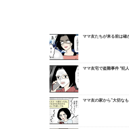
ママ友たちが来る前は確か
ママ友宅で盗難事件 "犯
ママ友の家から“大切なも