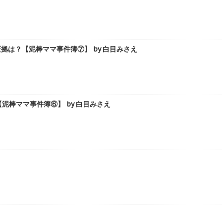
は？【泥棒ママ事件簿⑦】 by 白目みさえ
棒ママ事件簿⑥】 by 白目みさえ