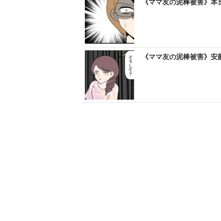
《ママ友の泥棒被害》本当
《ママ友の泥棒被害》安藤