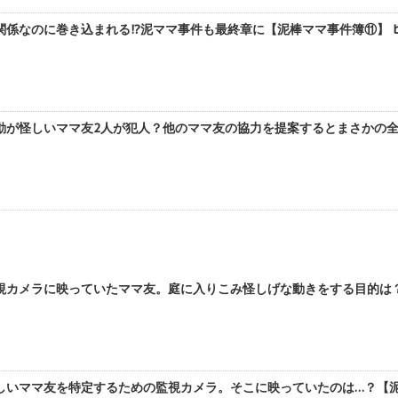
係なのに巻き込まれる!?泥ママ事件も最終章に【泥棒ママ事件簿⑪】 b
動が怪しいママ友2人が犯人？他のママ友の協力を提案するとまさかの全力
視カメラに映っていたママ友。庭に入りこみ怪しげな動きをする目的は？【
いママ友を特定するための監視カメラ。そこに映っていたのは…？【泥棒