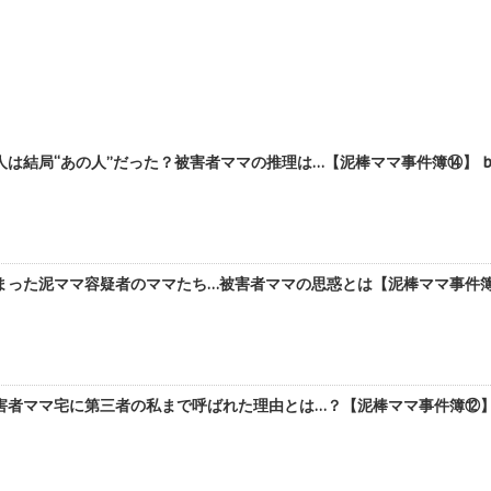
は結局“あの人”だった？被害者ママの推理は…【泥棒ママ事件簿⑭】 b
った泥ママ容疑者のママたち…被害者ママの思惑とは【泥棒ママ事件簿⑬
者ママ宅に第三者の私まで呼ばれた理由とは…？【泥棒ママ事件簿⑫】 