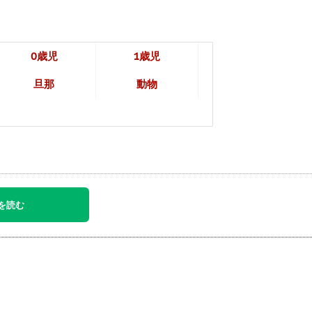
0歳児
1歳児
旦那
動物
を読む