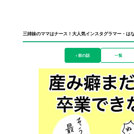
三姉妹のママはナース！大人気インスタグラマー・は
‹ 前の話
一覧