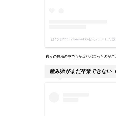
はな(@999floweryukka)がシェアした
彼女の投稿の中でもかなりバズったのがこ
産み癖がまだ卒業できない（