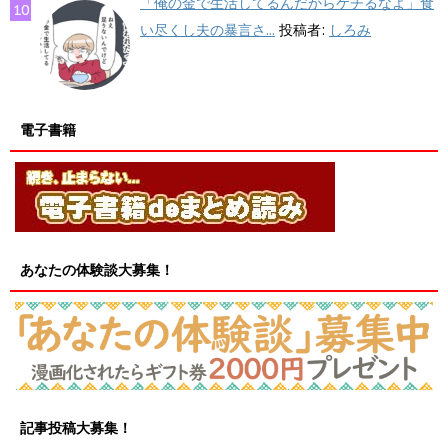
「俺の金で生活してるんだからケチるなよ」食
い尽くし夫の暴言さ...
投稿者:
しろみ
電子書籍
あなたの体験談大募集！
記事投稿大募集！