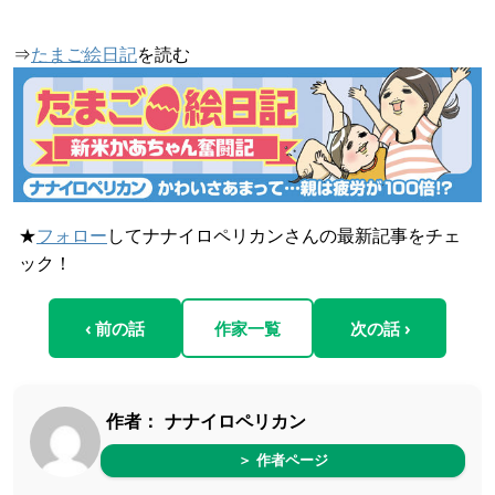
⇒
たまご絵日記
を読む
★
フォロー
してナナイロペリカンさんの最新記事をチェ
ック！
‹ 前の話
作家一覧
次の話 ›
作者：
ナナイロペリカン
＞ 作者ページ