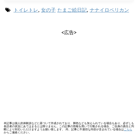
トイレトレ
,
女の子
たまご絵日記
,
ナナイロペリカン
<広告>
本記事は個人的体験談などに基づいて作成されており、脚色なども加えられている場合もあり、必ずしも
各読者の状況にあてはまるとは限りません。この記事の情報を用いて行動される場合、ご自身の責任と判
断により対応いただけますようお願い致します。 尚、記事に不適切な内容が含まれている場合は
こちら
からご連絡ください。