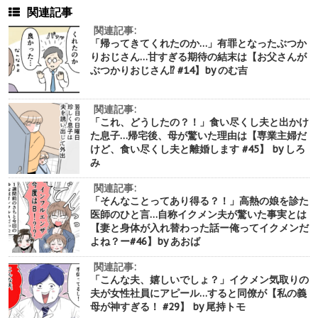
関連記事
関連記事:
「帰ってきてくれたのか…」有罪となったぶつか
りおじさん…甘すぎる期待の結末は【お父さんが
ぶつかりおじさん⁉︎ #14】by のむ吉
関連記事:
「これ、どうしたの？！」食い尽くし夫と出かけ
た息子…帰宅後、母が驚いた理由は【専業主婦だ
けど、食い尽くし夫と離婚します #45】 by しろ
み
関連記事:
「そんなことってあり得る？！」高熱の娘を診た
医師のひと言…自称イクメン夫が驚いた事実とは
【妻と身体が入れ替わった話ー俺ってイクメンだ
よね？ー#46】by あおば
関連記事:
「こんな夫、嬉しいでしょ？」イクメン気取りの
夫が女性社員にアピール…すると同僚が【私の義
母が神すぎる！ #29】 by 尾持トモ