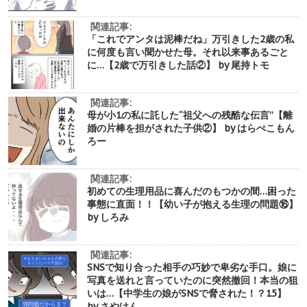
関連記事:
「これでアンタは泥棒だね」万引きした2歳の私
に何度も言い聞かせた母。それ以来事あるごと
に…【2歳で万引きした話②】 by 尾持トモ
関連記事:
母が小1の私に託した“祖父への残酷な伝言”【離
婚の片棒を担がされた子供②】 by はらぺこもん
ろー
関連記事:
初めての生理用品に喜んだのもつかの間…困った
事態に直面！！【幼い子が抱える生理の問題⑯】
by しろみ
関連記事:
SNSで知り合った相手の巧妙で卑劣な手口。娘に
写真を送れと言っていたのに突然撤回！本当の狙
いは…【中学生の娘がSNSで脅された！？15】
by さやけん