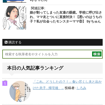
関連記事:
娘が割ってしまった友達の眼鏡。学校に呼び出さ
れ、ママ友とついに直接対決！【悪いのはうちの
子？私が出会ったモンスターママ⑧】 by ちゅん
購読する
本日の人気記事ランキング
「これ、どうしたの？！」食い尽くし夫と出か
けた息子…帰宅後、...
投稿者:
しろみ