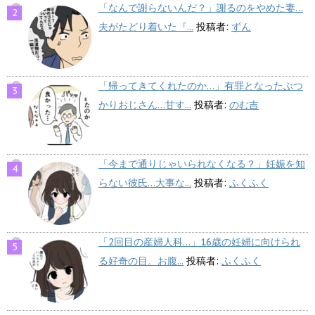
「なんで謝らないんだ？」謝るのをやめた妻…
夫がたどり着いた『...
投稿者:
ずん
「帰ってきてくれたのか…」有罪となったぶつ
かりおじさん…甘す...
投稿者:
のむ吉
「今まで通りじゃいられなくなる？」妊娠を知
らない彼氏…大事な...
投稿者:
ふくふく
「2回目の産婦人科…」16歳の妊婦に向けられ
る好奇の目。お腹...
投稿者:
ふくふく