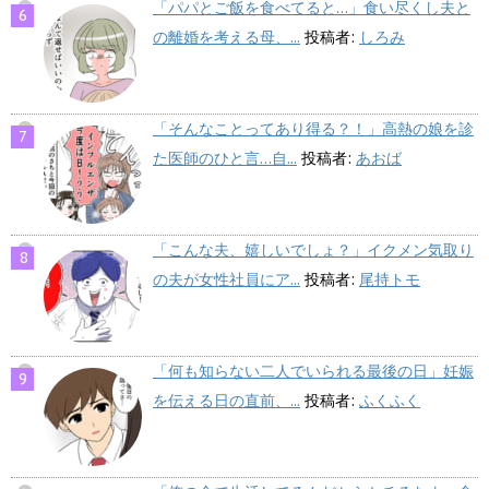
「パパとご飯を食べてると…」食い尽くし夫と
の離婚を考える母、...
投稿者:
しろみ
「そんなことってあり得る？！」高熱の娘を診
た医師のひと言…自...
投稿者:
あおば
「こんな夫、嬉しいでしょ？」イクメン気取り
の夫が女性社員にア...
投稿者:
尾持トモ
「何も知らない二人でいられる最後の日」妊娠
を伝える日の直前、...
投稿者:
ふくふく