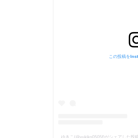
この投稿をIns
ゆきこ(@yukiko0505f)がシェアした投