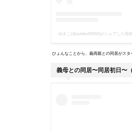
ゆきこ(@yukiko0505f)がシェアした投
ひょんなことから、義両親との同居がスタ
義母との同居〜同居初日〜（