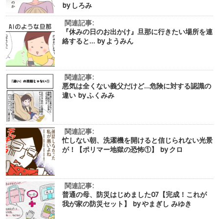
by しろみ
関連記事:
『休みの日のお出かけ』旦那に行きたい場所を連
絡すると… by ようみん
関連記事:
悪気は全くない義父だけど…危険に対する認識の
違い by ふくみみ
関連記事:
忙しない朝、洗濯機を開けると信じられない光景
が！【ポリマー地獄の恐怖①】 by クロ
関連記事:
普通の母、防災はじめました07【完成！これが
我が家の防災セット】 by やまぎし みゆき