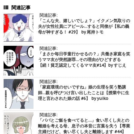
関連記事
関連記事:
「こんな夫、嬉しいでしょ？」イクメン気取りの
夫が女性社員にアピール…すると同僚が【私の義
母が神すぎる！ #29】 by 尾持トモ
関連記事:
「まさか毎日学童行かせるの？」共働き家庭を笑
うママ友が突然謝罪…その理由がひどすぎる
【続！貧乏認定してくるママ友#14】by すじえ
関連記事:
「家庭環境のせいですね」娘の生理を笑う塾講
師…親を呼びつけ言い出したことは【授業中に生
理と言わされた娘の話 #6】 by yuiko
関連記事:
「パパとご飯を食べてると…」食い尽くし夫との
離婚を考える母、息子の本音に言葉を失う【専業
主婦だけど、食い尽くし夫と離婚します #44】