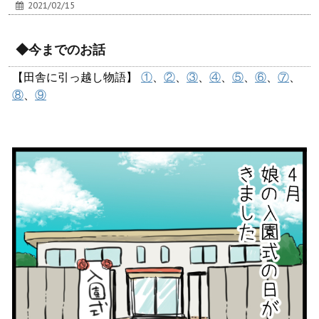
2021/02/15
◆今までのお話
【田舎に引っ越し物語】
①
、
②
、
③
、
④
、
⑤
、
⑥
、
⑦
、
⑧
、
⑨