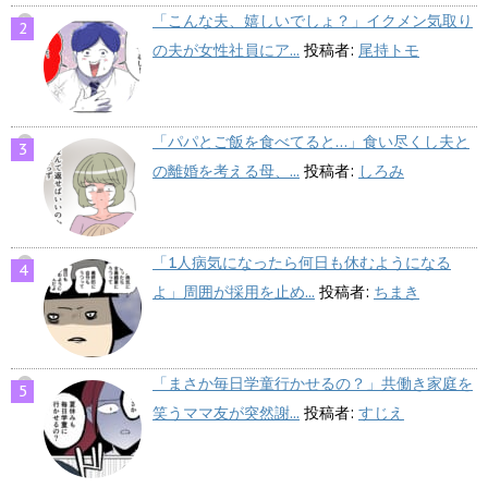
「こんな夫、嬉しいでしょ？」イクメン気取り
の夫が女性社員にア...
投稿者:
尾持トモ
「パパとご飯を食べてると…」食い尽くし夫と
の離婚を考える母、...
投稿者:
しろみ
「1人病気になったら何日も休むようになる
よ」周囲が採用を止め...
投稿者:
ちまき
「まさか毎日学童行かせるの？」共働き家庭を
笑うママ友が突然謝...
投稿者:
すじえ