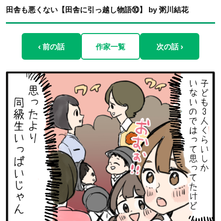
田舎も悪くない【田舎に引っ越し物語⑩】 by 粥川結花
‹ 前の話
作家一覧
次の話 ›