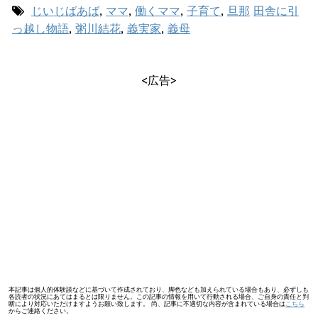
じいじばあば
,
ママ
,
働くママ
,
子育て
,
旦那
田舎に引
っ越し物語
,
粥川結花
,
義実家
,
義母
<広告>
本記事は個人的体験談などに基づいて作成されており、脚色なども加えられている場合もあり、必ずしも
各読者の状況にあてはまるとは限りません。この記事の情報を用いて行動される場合、ご自身の責任と判
断により対応いただけますようお願い致します。 尚、記事に不適切な内容が含まれている場合は
こちら
からご連絡ください。