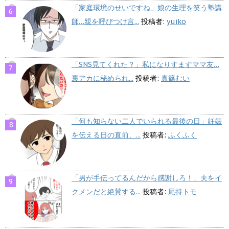
「家庭環境のせいですね」娘の生理を笑う塾講
師…親を呼びつけ言...
投稿者:
yuiko
「SNS見てくれた？」私になりすますママ友…
裏アカに秘められ...
投稿者:
真篠むい
「何も知らない二人でいられる最後の日」妊娠
を伝える日の直前、...
投稿者:
ふくふく
「男が手伝ってるんだから感謝しろ！」夫をイ
クメンだと絶賛する...
投稿者:
尾持トモ