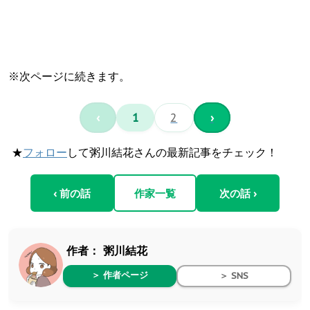
※次ページに続きます。
‹
1
2
›
★
フォロー
して粥川結花さんの最新記事をチェック！
‹ 前の話
作家一覧
次の話 ›
作者：
粥川結花
＞ 作者ページ
＞ SNS