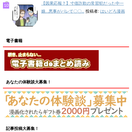
【因果応報？】寸借詐欺の常習犯だった中一
娘…悪事がバレて〇〇...
投稿者:
はいどろ漫画
電子書籍
あなたの体験談大募集！
記事投稿大募集！