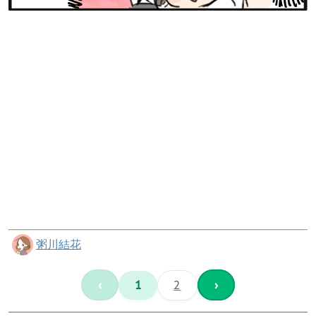
粥川結花
‹
1
2
›