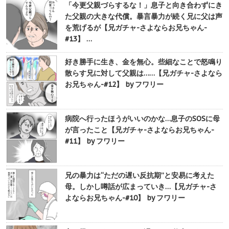
「今更父親づらするな！」息子と向き合わずにき
た父親の大きな代償。暴言暴力が続く兄に父は声
を荒げるが【兄ガチャ-さよならお兄ちゃん-
#13】 …
好き勝手に生き、金を無心。些細なことで怒鳴り
散らす兄に対して父親は……【兄ガチャ-さよなら
お兄ちゃん-#12】 by フワリー
病院へ行ったほうがいいのかな…息子のSOSに母
が言ったこと【兄ガチャ-さよならお兄ちゃん-
#11】 by フワリー
兄の暴力は“ただの遅い反抗期”と安易に考えた
母。しかし噂話が広まっていき…【兄ガチャ-さ
よならお兄ちゃん-#10】 by フワリー