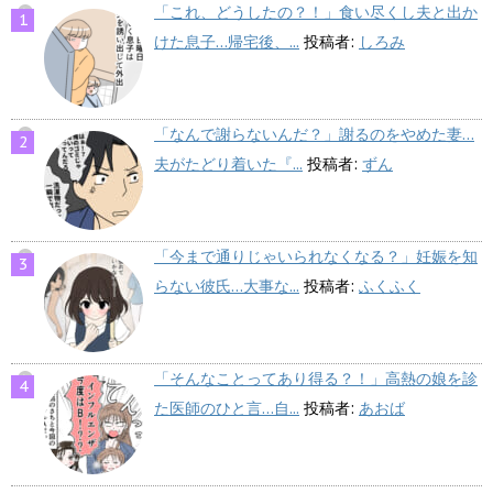
「これ、どうしたの？！」食い尽くし夫と出か
けた息子…帰宅後、...
投稿者:
しろみ
「なんで謝らないんだ？」謝るのをやめた妻…
夫がたどり着いた『...
投稿者:
ずん
「今まで通りじゃいられなくなる？」妊娠を知
らない彼氏…大事な...
投稿者:
ふくふく
「そんなことってあり得る？！」高熱の娘を診
た医師のひと言…自...
投稿者:
あおば