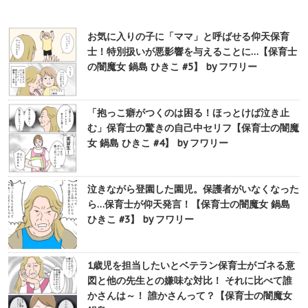
お気に入りの子に「ママ」と呼ばせる仰天保育
士！特別扱いが悪影響を与えることに…【保育士
の闇魔女 鍋島 ひきこ #5】 by フワリー
「抱っこ癖がつくのは困る！ほっとけば泣き止
む」保育士の驚きの自己中セリフ【保育士の闇魔
女 鍋島 ひきこ #4】 by フワリー
泣きながら登園した園児。保護者がいなくなった
ら…保育士が仰天発言！【保育士の闇魔女 鍋島
ひきこ #3】 by フワリー
1歳児を担当したいとベテラン保育士がゴネる意
図と他の先生との嫌味な対比！ それに比べて誰
かさんは～！ 誰かさんって？【保育士の闇魔女