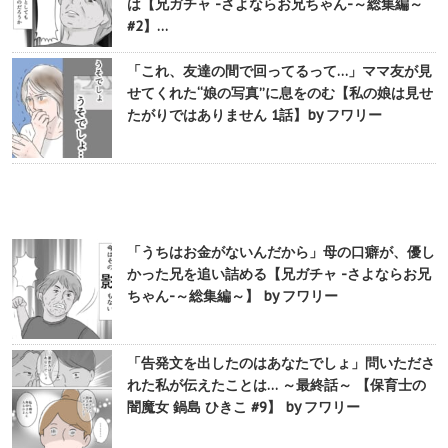
は【兄ガチャ -さよならお兄ちゃん-～総集編～
#2】…
「これ、友達の間で回ってるって…」ママ友が見
せてくれた“娘の写真”に息をのむ【私の娘は見せ
たがりではありません 1話】by フワリー
「うちはお金がないんだから」母の口癖が、優し
かった兄を追い詰める【兄ガチャ -さよならお兄
ちゃん-～総集編～】 by フワリー
「告発文を出したのはあなたでしょ」問いたださ
れた私が伝えたことは… ～最終話～ 【保育士の
闇魔女 鍋島 ひきこ #9】 by フワリー