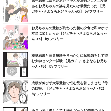
第一志望に落ちたお兄ちゃんが決めたこと…希望
あるお兄ちゃんの姿を見たのは最後だった 【兄
ガチャ-さよならお兄ちゃん-#5】 by フワリー
お兄ちゃんの受験が終わった後の夕食は和やかで
本当に楽しかった【兄ガチャ -さよならお兄ちゃ
ん-#4】 by フワリー
模試結果と三者懇談をきっかけに猛勉強をして望
む大学センター試験 【兄ガチャ-さよならお兄ち
ゃん- #3】 by フワリー
成績が伸びず大学受験で悩む兄を苦しませた『母
の口癖』【兄ガチャ -さよならお兄ちゃん- #2】
by フワリー
小さい頃は優しくて大好きだった10歳差のお兄