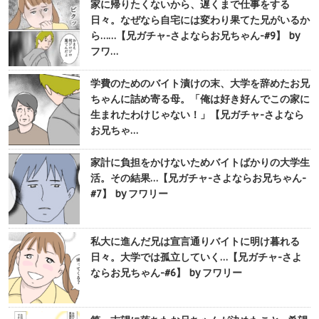
家に帰りたくないから、遅くまで仕事をする
日々。なぜなら自宅には変わり果てた兄がいるか
ら……【兄ガチャ-さよならお兄ちゃん-#9】 by
フワ…
学費のためのバイト漬けの末、大学を辞めたお兄
ちゃんに詰め寄る母。「俺は好き好んでこの家に
生まれたわけじゃない！」【兄ガチャ-さよなら
お兄ちゃ…
家計に負担をかけないためバイトばかりの大学生
活。その結果…【兄ガチャ-さよならお兄ちゃん-
#7】 by フワリー
私大に進んだ兄は宣言通りバイトに明け暮れる
日々。大学では孤立していく…【兄ガチャ-さよ
ならお兄ちゃん-#6】 by フワリー