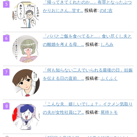
「帰ってきてくれたのか…」有罪となったぶつ
かりおじさん…甘す...
投稿者:
のむ吉
「パパとご飯を食べてると…」食い尽くし夫と
の離婚を考える母、...
投稿者:
しろみ
「何も知らない二人でいられる最後の日」妊娠
を伝える日の直前、...
投稿者:
ふくふく
「こんな夫、嬉しいでしょ？」イクメン気取り
の夫が女性社員にア...
投稿者:
尾持トモ