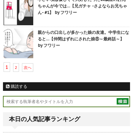
ちゃんが今では…【兄ガチャ -さよならお兄ちゃ
ん- #1】 by フワリー
親からの口出しが多かった娘の友達。中学生にな
ると…【仲間はずれにされた娘⑧～最終話～】
by フワリー
1
2
次へ
購読する
本日の人気記事ランキング