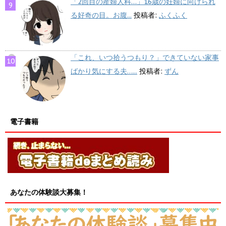
「2回目の産婦人科…」16歳の妊婦に向けられ
る好奇の目。お腹...
投稿者:
ふくふく
「これ、いつ拾うつもり？」できていない家事
ばかり気にする夫…...
投稿者:
ずん
電子書籍
あなたの体験談大募集！