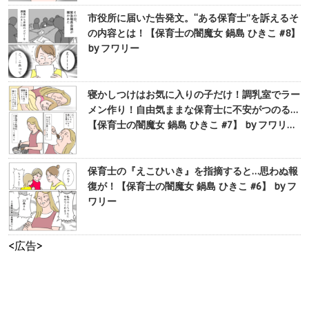
市役所に届いた告発文。“ある保育士”を訴えるそ
の内容とは！【保育士の闇魔女 鍋島 ひきこ #8】
by フワリー
寝かしつけはお気に入りの子だけ！調乳室でラー
メン作り！自由気ままな保育士に不安がつのる…
【保育士の闇魔女 鍋島 ひきこ #7】 by フワリ…
保育士の『えこひいき』を指摘すると…思わぬ報
復が！【保育士の闇魔女 鍋島 ひきこ #6】 by フ
ワリー
<広告>