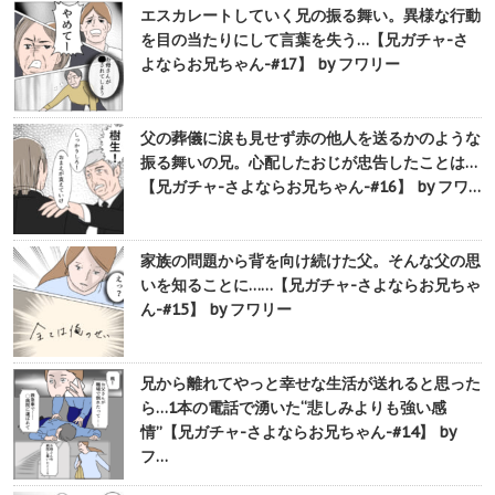
エスカレートしていく兄の振る舞い。異様な行動
を目の当たりにして言葉を失う…【兄ガチャ-さ
よならお兄ちゃん-#17】 by フワリー
父の葬儀に涙も見せず赤の他人を送るかのような
振る舞いの兄。心配したおじが忠告したことは…
【兄ガチャ-さよならお兄ちゃん-#16】 by フワ…
家族の問題から背を向け続けた父。そんな父の思
いを知ることに……【兄ガチャ-さよならお兄ちゃ
ん-#15】 by フワリー
兄から離れてやっと幸せな生活が送れると思った
ら…1本の電話で湧いた“悲しみよりも強い感
情”【兄ガチャ-さよならお兄ちゃん-#14】 by
フ…