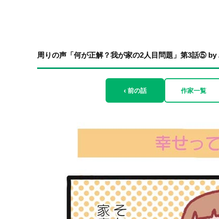
周りの声「何が正解？我が家の2人目問題」第3話⑤ by
‹ 前の話
作家一覧