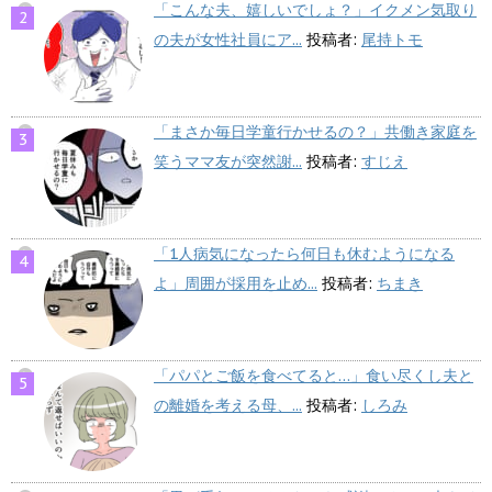
「こんな夫、嬉しいでしょ？」イクメン気取り
の夫が女性社員にア...
投稿者:
尾持トモ
「まさか毎日学童行かせるの？」共働き家庭を
笑うママ友が突然謝...
投稿者:
すじえ
「1人病気になったら何日も休むようになる
よ」周囲が採用を止め...
投稿者:
ちまき
「パパとご飯を食べてると…」食い尽くし夫と
の離婚を考える母、...
投稿者:
しろみ