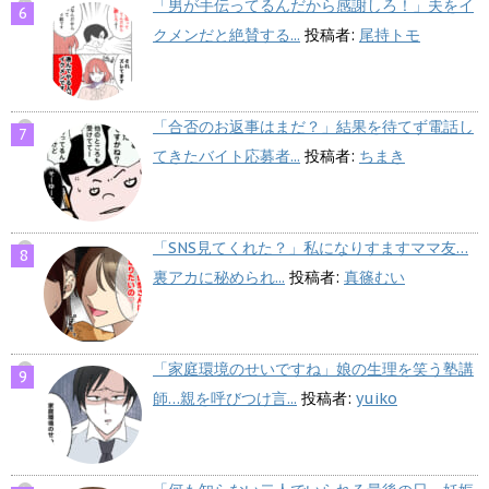
「男が手伝ってるんだから感謝しろ！」夫をイ
クメンだと絶賛する...
投稿者:
尾持トモ
「合否のお返事はまだ？」結果を待てず電話し
てきたバイト応募者...
投稿者:
ちまき
「SNS見てくれた？」私になりすますママ友…
裏アカに秘められ...
投稿者:
真篠むい
「家庭環境のせいですね」娘の生理を笑う塾講
師…親を呼びつけ言...
投稿者:
yuiko