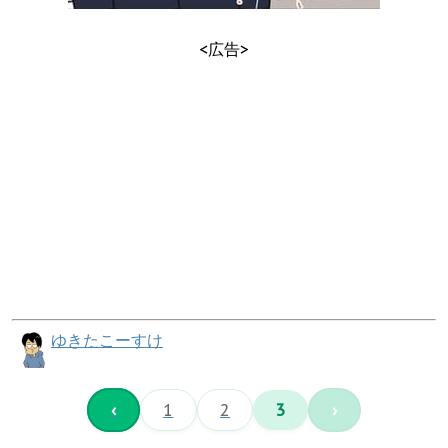
<広告>
ゆきたこーすけ
‹
1
2
3
›