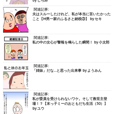
by しろみ
関連記事:
夫はスルーしたけれど、私が本当に言いたかった
こと【M男一家のふるさと納税③】 by セキ
関連記事:
私の中の女心が警報を鳴らした瞬間！ by 小太郎
関連記事:
「姉妹」だな…と思った出来事 by ようみん
関連記事:
私が委員を受けられないワケ。そして救世主登
場！？【末っ子ミーのおともだち生活（50）】
by ユウ