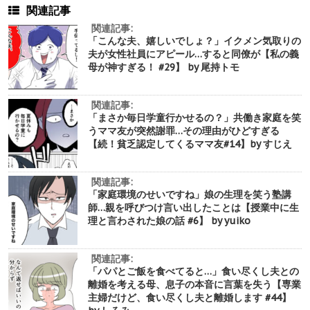
関連記事
関連記事:
「こんな夫、嬉しいでしょ？」イクメン気取りの
夫が女性社員にアピール…すると同僚が【私の義
母が神すぎる！ #29】 by 尾持トモ
関連記事:
「まさか毎日学童行かせるの？」共働き家庭を笑
うママ友が突然謝罪…その理由がひどすぎる
【続！貧乏認定してくるママ友#14】by すじえ
関連記事:
「家庭環境のせいですね」娘の生理を笑う塾講
師…親を呼びつけ言い出したことは【授業中に生
理と言わされた娘の話 #6】 by yuiko
関連記事:
「パパとご飯を食べてると…」食い尽くし夫との
離婚を考える母、息子の本音に言葉を失う【専業
主婦だけど、食い尽くし夫と離婚します #44】