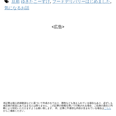
旦那
ゆきたこーすけ
,
フードデリバリーはじめました
,
気になるお話
<広告>
本記事は個人的体験談などに基づいて作成されており、脚色なども加えられている場合もあり、必ずしも
各読者の状況にあてはまるとは限りません。この記事の情報を用いて行動される場合、ご自身の責任と判
断により対応いただけますようお願い致します。 尚、記事に不適切な内容が含まれている場合は
こちら
からご連絡ください。