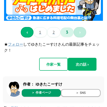
‹
1
2
3
›
★
フォロー
してゆきたこーすけさんの最新記事をチェッ
ク！
作家一覧
次の話 ›
作者：
ゆきたこーすけ
＞ 作者ページ
＞ SNS