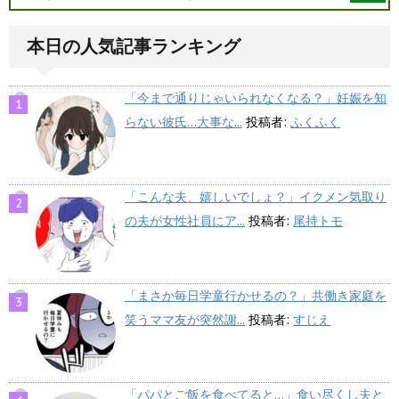
本日の人気記事ランキング
「今まで通りじゃいられなくなる？」妊娠を知
らない彼氏…大事な...
投稿者:
ふくふく
「こんな夫、嬉しいでしょ？」イクメン気取り
の夫が女性社員にア...
投稿者:
尾持トモ
「まさか毎日学童行かせるの？」共働き家庭を
笑うママ友が突然謝...
投稿者:
すじえ
「パパとご飯を食べてると…」食い尽くし夫と