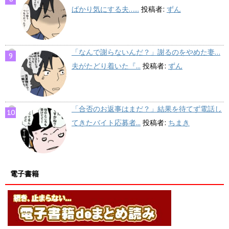
ばかり気にする夫…...
投稿者:
ずん
「なんで謝らないんだ？」謝るのをやめた妻…
夫がたどり着いた『...
投稿者:
ずん
「合否のお返事はまだ？」結果を待てず電話し
てきたバイト応募者...
投稿者:
ちまき
電子書籍