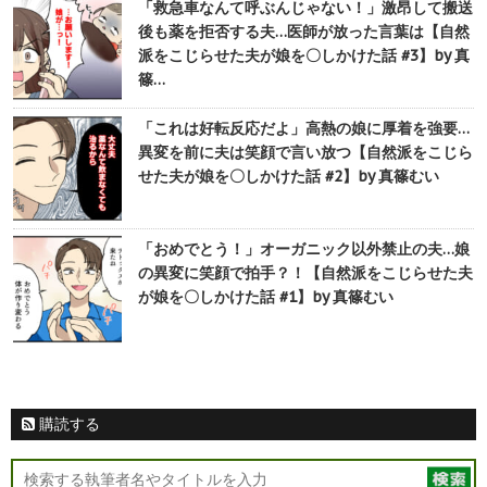
「救急車なんて呼ぶんじゃない！」激昂して搬送
後も薬を拒否する夫…医師が放った言葉は【自然
派をこじらせた夫が娘を〇しかけた話 #3】by 真
篠…
「これは好転反応だよ」高熱の娘に厚着を強要…
異変を前に夫は笑顔で言い放つ【自然派をこじら
せた夫が娘を〇しかけた話 #2】by 真篠むい
「おめでとう！」オーガニック以外禁止の夫…娘
の異変に笑顔で拍手？！【自然派をこじらせた夫
が娘を〇しかけた話 #1】by 真篠むい
購読する