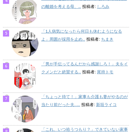
の離婚を考える母、...
投稿者:
しろみ
「1人病気になったら何日も休むようになる
よ」周囲が採用を止め...
投稿者:
ちまき
「男が手伝ってるんだから感謝しろ！」夫をイ
クメンだと絶賛する...
投稿者:
尾持トモ
「ちょっと待て！」家事も介護も妻がやるのが
当たり前だった夫…...
投稿者:
新垣ライコ
「これ、いつ拾うつもり？」できていない家事