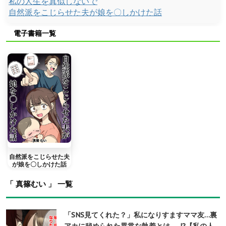
私の人生を真似しないで
自然派をこじらせた夫が娘を〇しかけた話
電子書籍一覧
自然派をこじらせた夫
が娘を〇しかけた話
「 真篠むい 」 一覧
「SNS見てくれた？」私になりすますママ友…裏
アカに秘められた異常な執着とは──!?【私の人