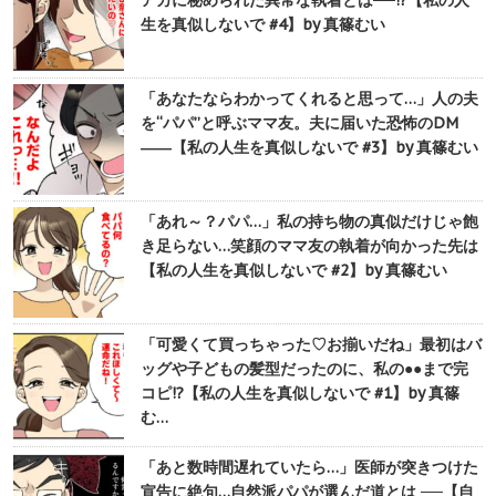
生を真似しないで #4】by 真篠むい
「あなたならわかってくれると思って…」人の夫
を“パパ”と呼ぶママ友。夫に届いた恐怖のDM
――【私の人生を真似しないで #3】by 真篠むい
「あれ～？パパ…」私の持ち物の真似だけじゃ飽
き足らない…笑顔のママ友の執着が向かった先は
【私の人生を真似しないで #2】by 真篠むい
「可愛くて買っちゃった♡お揃いだね」最初はバ
ッグや子どもの髪型だったのに、私の●●まで完
コピ!?【私の人生を真似しないで #1】by 真篠
む…
「あと数時間遅れていたら…」医師が突きつけた
宣告に絶句…自然派パパが選んだ道とは ──【自