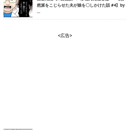
然派をこじらせた夫が娘を〇しかけた話 #4】by
…
<広告>