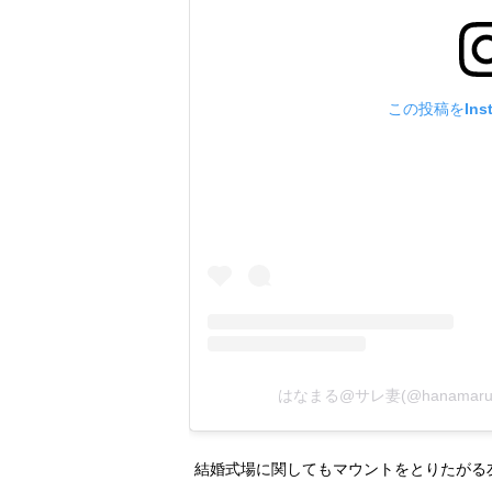
この投稿をIns
はなまる@サレ妻(@hanamaru
結婚式場に関してもマウントをとりたがる