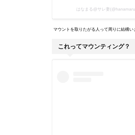
はなまる@サレ妻(@hanamaru
マウントを取りたがる人って周りに結構い
これってマウンティング？ 