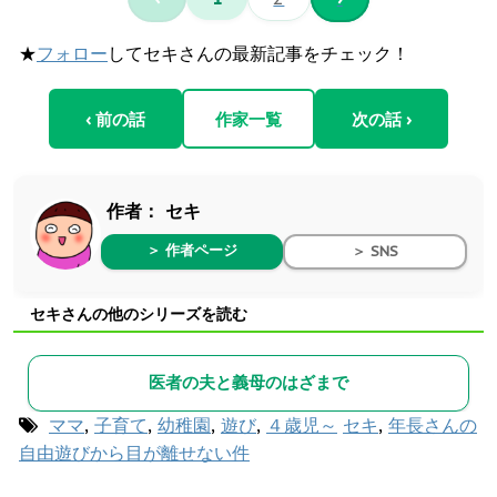
★
フォロー
してセキさんの最新記事をチェック！
‹ 前の話
作家一覧
次の話 ›
作者：
セキ
＞ 作者ページ
＞ SNS
セキさんの他のシリーズを読む
医者の夫と義母のはざまで
ママ
,
子育て
,
幼稚園
,
遊び
,
４歳児～
セキ
,
年長さんの
自由遊びから目が離せない件