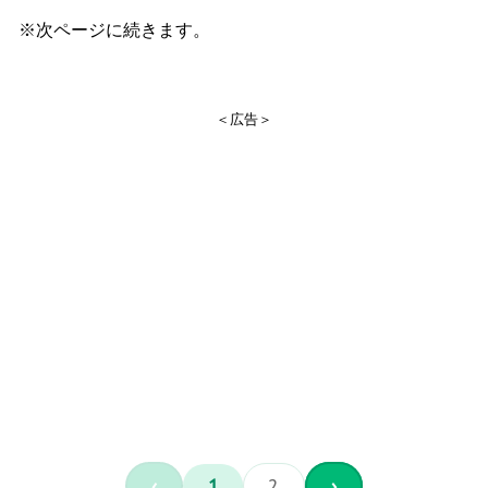
※次ページに続きます。
＜広告＞
‹
1
2
›