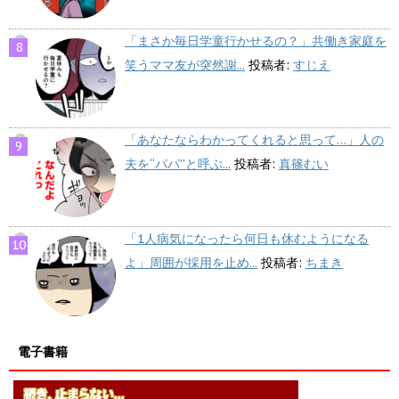
「まさか毎日学童行かせるの？」共働き家庭を
笑うママ友が突然謝...
投稿者:
すじえ
「あなたならわかってくれると思って…」人の
夫を“パパ”と呼ぶ...
投稿者:
真篠むい
「1人病気になったら何日も休むようになる
よ」周囲が採用を止め...
投稿者:
ちまき
電子書籍