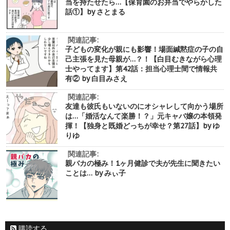
当を持たせたら…【保育園のお弁当でやらかした
話①】by さとまる
関連記事:
子どもの変化が親にも影響！場面緘黙症の子の自
己主張を見た母親が…？！【白目むきながら心理
士やってます】第42話：担当心理士間で情報共
有② by 白目みさえ
関連記事:
友達も彼氏もいないのにオシャレして向かう場所
は…「婚活なんて楽勝！？」元キャバ嬢の本領発
揮！【独身と既婚どっちが幸せ？第27話】by ゆ
りゆ
関連記事:
親バカの極み！1ヶ月健診で夫が先生に聞きたい
ことは… by みぃ子
購読する