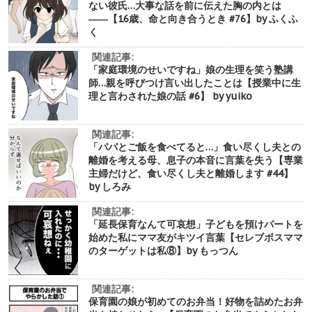
ない彼氏…大事な話を前に伝えた胸の内とは
――【16歳、命と向き合うとき #76】by ふくふ
く
関連記事:
「家庭環境のせいですね」娘の生理を笑う塾講
師…親を呼びつけ言い出したことは【授業中に生
理と言わされた娘の話 #6】 by yuiko
関連記事:
「パパとご飯を食べてると…」食い尽くし夫との
離婚を考える母、息子の本音に言葉を失う【専業
主婦だけど、食い尽くし夫と離婚します #44】
by しろみ
関連記事:
「延長保育なんて可哀想」子どもを預けパートを
始めた私にママ友がキツイ言葉【セレブボスママ
のターゲットは私⑧】by もっつん
関連記事:
保育園の娘が初めてのお弁当！好物を詰めたお弁