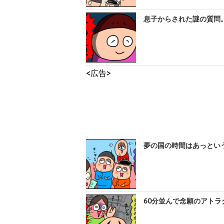
息子からされた謎の質問。
<広告>
夢の国の時間はあっという
60分並んで念願のアトラ