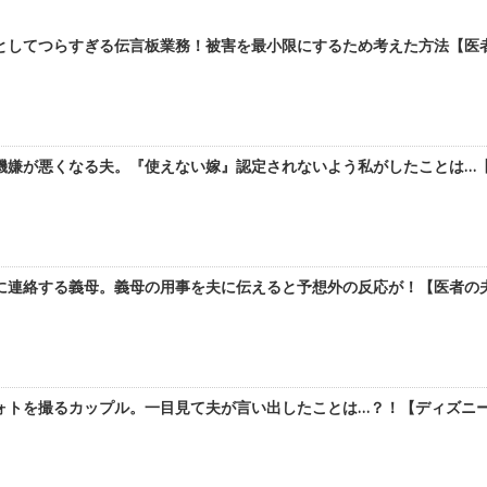
としてつらすぎる伝言板業務！被害を最小限にするため考えた方法【医者の
機嫌が悪くなる夫。『使えない嫁』認定されないよう私がしたことは…【医
に連絡する義母。義母の用事を夫に伝えると予想外の反応が！【医者の夫と
トを撮るカップル。一目見て夫が言い出したことは…？！【ディズニーラ