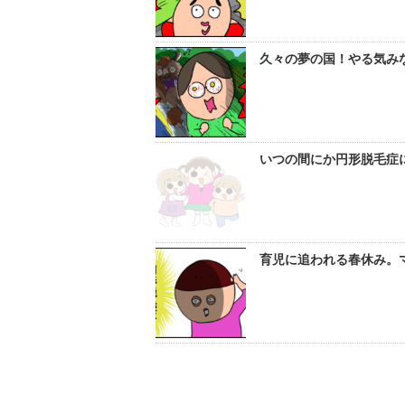
久々の夢の国！やる気みな
いつの間にか円形脱毛症に
育児に追われる春休み。マ