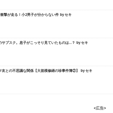
衝撃が走る！小2男子が分からない件 by セキ
サブスク。息子がこっそり見ていたものは…？ by セキ
友との不思議な関係【大規模修繕の珍事件簿②】 by セキ
<広告>