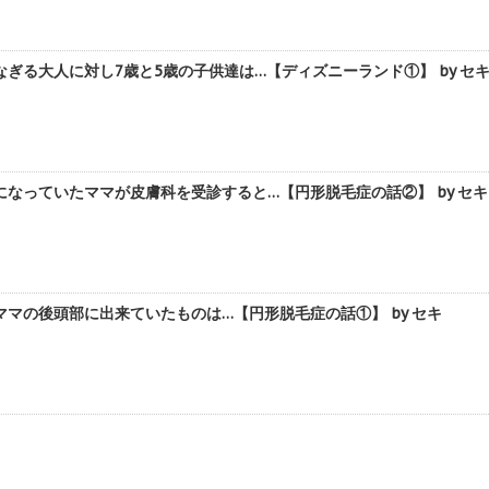
ぎる大人に対し7歳と5歳の子供達は…【ディズニーランド①】 by セ
なっていたママが皮膚科を受診すると…【円形脱毛症の話②】 by セキ
マの後頭部に出来ていたものは…【円形脱毛症の話①】 by セキ