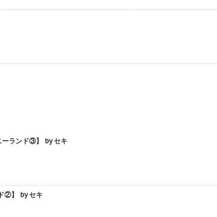
ランド③】 by セキ
】 by セキ