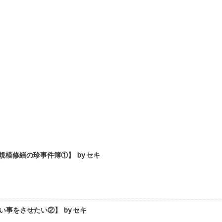
模修繕の珍事件簿①】 by セキ
事をさせたい②】 by セキ