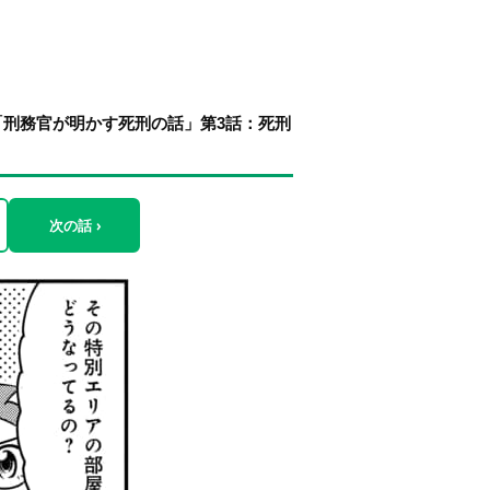
刑務官が明かす死刑の話」第3話：死刑
次の話 ›