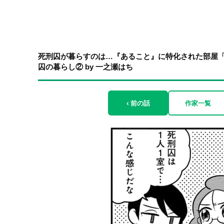
死刑囚が暮らすのは…『あること』に特化された部屋「
囚の暮らし② by 一之瀬はち
‹ 前の話
作家一覧