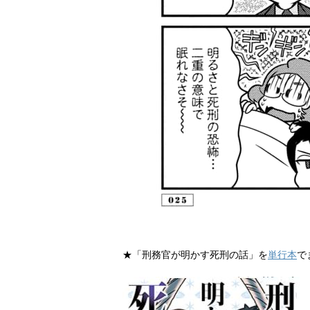
★「刑務官が明かす死刑の話」を
単行本
で