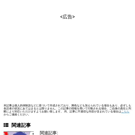
<広告>
本記事は個人的体験談などに基づいて作成されており、脚色なども加えられている場合もあり、必ずしも
各読者の状況にあてはまるとは限りません。この記事の情報を用いて行動される場合、ご自身の責任と判
断により対応いただけますようお願い致します。 尚、記事に不適切な内容が含まれている場合は
こちら
からご連絡ください。
関連記事
関連記事: