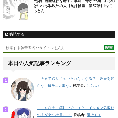
兄嫁に流産経験を勝手に暴露！母が大切にするの
はいつも私以外の人【兄妹格差 第37話】by こ
っとん
購読する
本日の人気記事ランキング
「今まで通りじゃいられなくなる？」妊娠を知
らない彼氏…大事な...
投稿者:
ふくふく
「こんな夫、嬉しいでしょ？」イクメン気取り
の夫が女性社員にア...
投稿者:
尾持トモ