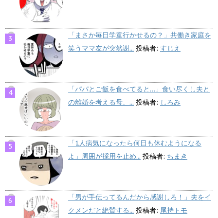
「まさか毎日学童行かせるの？」共働き家庭を
笑うママ友が突然謝...
投稿者:
すじえ
「パパとご飯を食べてると…」食い尽くし夫と
の離婚を考える母、...
投稿者:
しろみ
「1人病気になったら何日も休むようになる
よ」周囲が採用を止め...
投稿者:
ちまき
「男が手伝ってるんだから感謝しろ！」夫をイ
クメンだと絶賛する...
投稿者:
尾持トモ