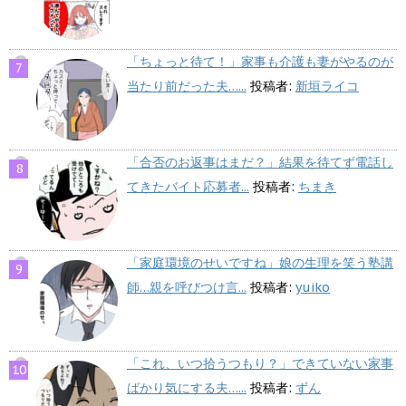
「ちょっと待て！」家事も介護も妻がやるのが
当たり前だった夫…...
投稿者:
新垣ライコ
「合否のお返事はまだ？」結果を待てず電話し
てきたバイト応募者...
投稿者:
ちまき
「家庭環境のせいですね」娘の生理を笑う塾講
師…親を呼びつけ言...
投稿者:
yuiko
「これ、いつ拾うつもり？」できていない家事
ばかり気にする夫…...
投稿者:
ずん