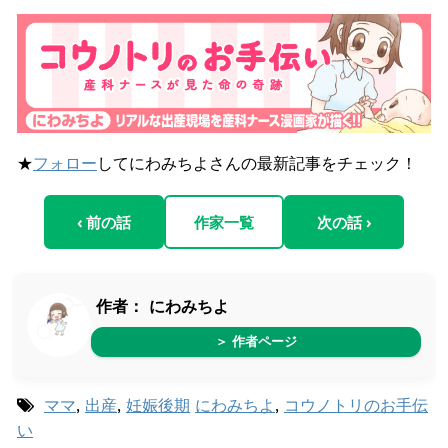
★
フォロー
してにわみちよさんの最新記事をチェック！
‹ 前の話
作家一覧
次の話 ›
作者：
にわみちよ
＞ 作者ページ
ママ
,
出産
,
妊娠後期
にわみちよ
,
コウノトリのお手伝
い