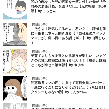
私の心配をした兄の言葉を一笑に付した母が『予
想外の老後計画』を語りだし…【兄妹格差 第38
話】by こっとん
関連記事:
「そうよ！浮気してるわよ、悪い？！」証拠を前
に不倫妻は堂々と開き直る【「自称最強スペック
ママ」が、痛い目にあう話（16）】 by 山野しら
す
関連記事:
子育てよりも女友達といるほうが楽しい！いまど
きの女性は結婚には憧れません！！【独身と既婚
どっちが幸せ？第50話】by ゆりゆ
関連記事:
迷惑送迎ママの押しに負けて有料会員スーパーに
一緒に行くことになりそうだけど…【うちは無料
タクシーじゃない⑫】by こんかつみ
関連記事: