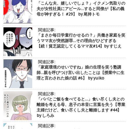
「こんな夫、嬉しいでしょ？」イクメン気取りの
夫が女性社員にアピール…すると同僚が【私の義
母が神すぎる！ #29】 by 尾持トモ
関連記事:
「まさか毎日学童行かせるの？」共働き家庭を笑
うママ友が突然謝罪…その理由がひどすぎる
【続！貧乏認定してくるママ友#14】by すじえ
関連記事:
「家庭環境のせいですね」娘の生理を笑う塾講
師…親を呼びつけ言い出したことは【授業中に生
理と言わされた娘の話 #6】 by yuiko
関連記事:
「パパとご飯を食べてると…」食い尽くし夫との
離婚を考える母、息子の本音に言葉を失う【専業
主婦だけど、食い尽くし夫と離婚します #44】
by しろみ
関連記事: