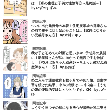
は…【私の生理と子供の性教育⑤～最終話～】
by いずのすずみ
関連記事:
ついに出た元義母の本音！住宅展示場の営業さん
の前で勝手に話し始めたことは…【家族になりた
い元義母さん⑥】 by 木村アキラ
関連記事:
我が子と初めての対面と思いきや…予想外の展開
に！助産師さんが私に向かって無言で手を伸ば
し…【VSおばあちゃん助産師～ちょっと雑だよ助
産師さん！！⑤】 by あおば
関連記事:
塾に入らず通信教育も数ヶ月でやめた娘。自主学
習を続けた結果、中2の成績は…～中2編～【うち
の娘の楽観的受験にヒヤヒヤです。③】 by おか
ゆ
関連記事:
ようやく三つ子の母になる決心が出来た私に突き