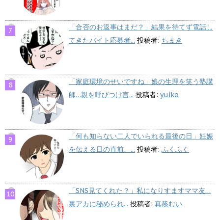
「合否のお返事はまだ？」結果を待てず電話し
てきたバイト応募者...
投稿者:
ちまき
「家庭環境のせいですね」娘の生理を笑う塾講
師…親を呼びつけ言...
投稿者:
yuiko
「何も知らない二人でいられる最後の日」妊娠
を伝える日の直前、...
投稿者:
ふくふく
「SNS見てくれた？」私になりすますママ友…
裏アカに秘められ...
投稿者:
真篠むい