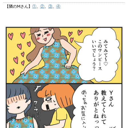
【隣のMさん】
①
、
②
、
③
、
④