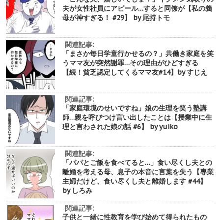
夫が女性社員にアピール…すると同僚が【私の義
母が神すぎる！ #29】 by 尾持トモ
関連記事:
「まさか毎日学童行かせるの？」共働き家庭を笑
うママ友が突然謝罪…その理由がひどすぎる
【続！貧乏認定してくるママ友#14】by すじえ
関連記事:
「家庭環境のせいですね」娘の生理を笑う塾講
師…親を呼びつけ言い出したことは【授業中に生
理と言わされた娘の話 #6】 by yuiko
関連記事:
「パパとご飯を食べてると…」食い尽くし夫との
離婚を考える母、息子の本音に言葉を失う【専業
主婦だけど、食い尽くし夫と離婚します #44】
by しろみ
関連記事:
子供と一緒に性教育を学び始めて得られたもの