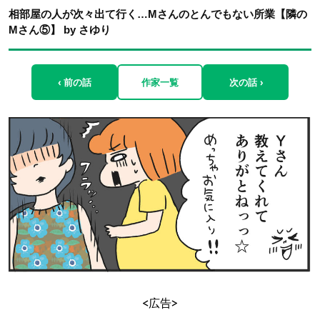
相部屋の人が次々出て行く…Mさんのとんでもない所業【隣の
Mさん⑤】 by さゆり
‹ 前の話
作家一覧
次の話 ›
<広告>