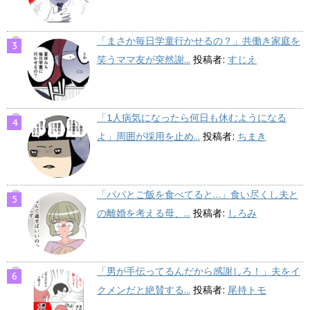
「まさか毎日学童行かせるの？」共働き家庭を
笑うママ友が突然謝...
投稿者:
すじえ
「1人病気になったら何日も休むようになる
よ」周囲が採用を止め...
投稿者:
ちまき
「パパとご飯を食べてると…」食い尽くし夫と
の離婚を考える母、...
投稿者:
しろみ
「男が手伝ってるんだから感謝しろ！」夫をイ
クメンだと絶賛する...
投稿者:
尾持トモ