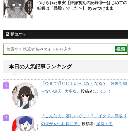
つけられた事実【妊娠初期の記録③〜はじめての
妊娠は「品胎」でした〜】 by みつけまま
購読する
本日の人気記事ランキング
「今まで通りじゃいられなくなる？」妊娠を知
らない彼氏…大事な...
投稿者:
ふくふく
「こんな夫、嬉しいでしょ？」イクメン気取り
の夫が女性社員にア...
投稿者:
尾持トモ