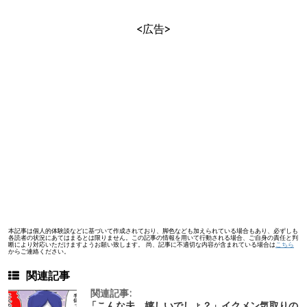
<広告>
本記事は個人的体験談などに基づいて作成されており、脚色なども加えられている場合もあり、必ずしも
各読者の状況にあてはまるとは限りません。この記事の情報を用いて行動される場合、ご自身の責任と判
断により対応いただけますようお願い致します。 尚、記事に不適切な内容が含まれている場合は
こちら
からご連絡ください。
関連記事
関連記事:
「こんな夫、嬉しいでしょ？」イクメン気取りの