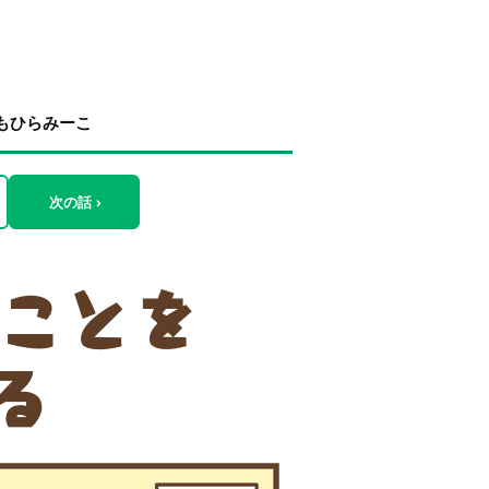
もひらみーこ
次の話 ›