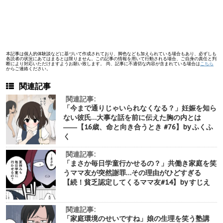
本記事は個人的体験談などに基づいて作成されており、脚色なども加えられている場合もあり、必ずしも
各読者の状況にあてはまるとは限りません。この記事の情報を用いて行動される場合、ご自身の責任と判
断により対応いただけますようお願い致します。 尚、記事に不適切な内容が含まれている場合は
こちら
からご連絡ください。
関連記事
関連記事:
「今まで通りじゃいられなくなる？」妊娠を知ら
ない彼氏…大事な話を前に伝えた胸の内とは
――【16歳、命と向き合うとき #76】by ふくふ
く
関連記事:
「まさか毎日学童行かせるの？」共働き家庭を笑
うママ友が突然謝罪…その理由がひどすぎる
【続！貧乏認定してくるママ友#14】by すじえ
関連記事:
「家庭環境のせいですね」娘の生理を笑う塾講