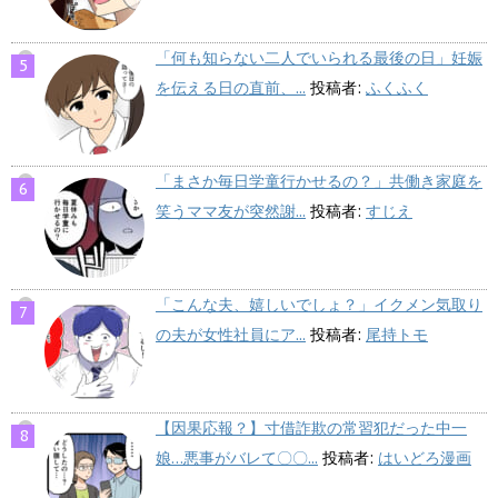
「何も知らない二人でいられる最後の日」妊娠
を伝える日の直前、...
投稿者:
ふくふく
「まさか毎日学童行かせるの？」共働き家庭を
笑うママ友が突然謝...
投稿者:
すじえ
「こんな夫、嬉しいでしょ？」イクメン気取り
の夫が女性社員にア...
投稿者:
尾持トモ
【因果応報？】寸借詐欺の常習犯だった中一
娘…悪事がバレて〇〇...
投稿者:
はいどろ漫画