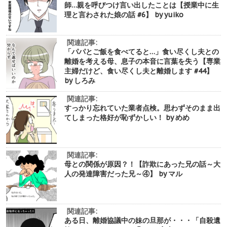
師…親を呼びつけ言い出したことは【授業中に生
理と言わされた娘の話 #6】 by yuiko
関連記事:
「パパとご飯を食べてると…」食い尽くし夫との
離婚を考える母、息子の本音に言葉を失う【専業
主婦だけど、食い尽くし夫と離婚します #44】
by しろみ
関連記事:
すっかり忘れていた業者点検。思わずそのまま出
てしまった格好が恥ずかしい！ by めめ
関連記事:
母との関係が原因？！【詐欺にあった兄の話～大
人の発達障害だった兄～④】 by マル
関連記事:
ある日、離婚協議中の妹の旦那が・・・「自殺遺