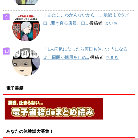
「あたし、わかんないから！」最後までタメ
口…開き直る店員。口...
投稿者:
まいお
「1人病気になったら何日も休むようになる
よ」周囲が採用を止め...
投稿者:
ちまき
電子書籍
あなたの体験談大募集！