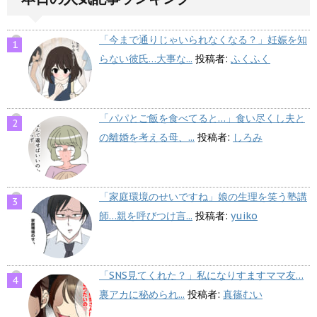
「今まで通りじゃいられなくなる？」妊娠を知
らない彼氏…大事な...
投稿者:
ふくふく
「パパとご飯を食べてると…」食い尽くし夫と
の離婚を考える母、...
投稿者:
しろみ
「家庭環境のせいですね」娘の生理を笑う塾講
師…親を呼びつけ言...
投稿者:
yuiko
「SNS見てくれた？」私になりすますママ友…
裏アカに秘められ...
投稿者:
真篠むい