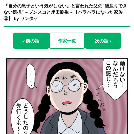
『自分の息子という気がしない』と言われた父の“後戻りでき
ない選択”～プンスコと岸田劉生～【バラバラになった家族
⑥】 by ワンタケ
‹ 前の話
作家一覧
次の話 ›