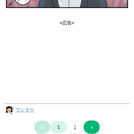
<広告>
ワンタケ
‹
1
2
›