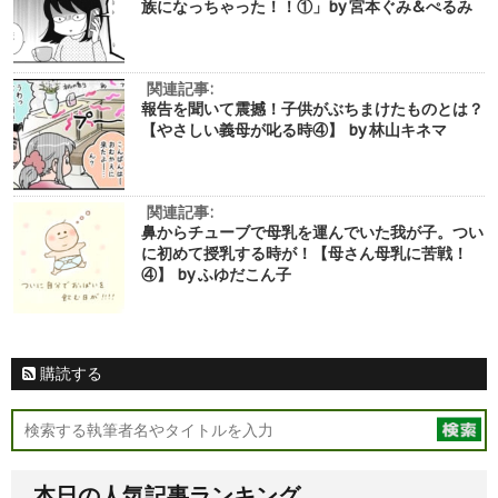
族になっちゃった！！①」by 宮本ぐみ&ぺるみ
関連記事:
報告を聞いて震撼！子供がぶちまけたものとは？
【やさしい義母が叱る時④】 by 林山キネマ
関連記事:
鼻からチューブで母乳を運んでいた我が子。つい
に初めて授乳する時が！【母さん母乳に苦戦！
④】 by ふゆだこん子
購読する
本日の人気記事ランキング