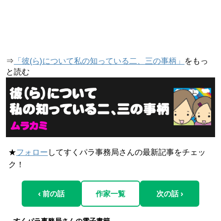
⇒
「彼(ら)について私の知っている二、三の事柄」
をもっ
と読む
★
フォロー
してすくパラ事務局さんの最新記事をチェッ
ク！
‹ 前の話
作家一覧
次の話 ›
すくパラ事務局さんの電子書籍