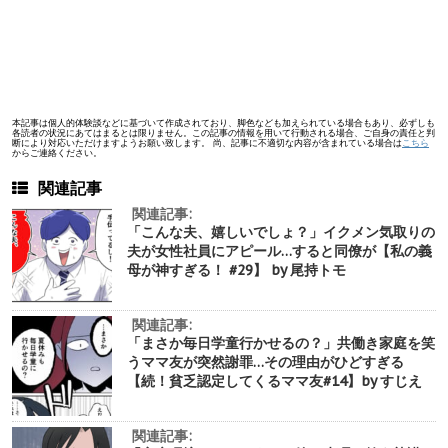
本記事は個人的体験談などに基づいて作成されており、脚色なども加えられている場合もあり、必ずしも
各読者の状況にあてはまるとは限りません。この記事の情報を用いて行動される場合、ご自身の責任と判
断により対応いただけますようお願い致します。 尚、記事に不適切な内容が含まれている場合は
こちら
からご連絡ください。
関連記事
関連記事:
「こんな夫、嬉しいでしょ？」イクメン気取りの
夫が女性社員にアピール…すると同僚が【私の義
母が神すぎる！ #29】 by 尾持トモ
関連記事:
「まさか毎日学童行かせるの？」共働き家庭を笑
うママ友が突然謝罪…その理由がひどすぎる
【続！貧乏認定してくるママ友#14】by すじえ
関連記事: