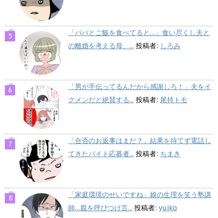
「パパとご飯を食べてると…」食い尽くし夫と
の離婚を考える母、...
投稿者:
しろみ
「男が手伝ってるんだから感謝しろ！」夫をイ
クメンだと絶賛する...
投稿者:
尾持トモ
「合否のお返事はまだ？」結果を待てず電話し
てきたバイト応募者...
投稿者:
ちまき
「家庭環境のせいですね」娘の生理を笑う塾講
師…親を呼びつけ言...
投稿者:
yuiko