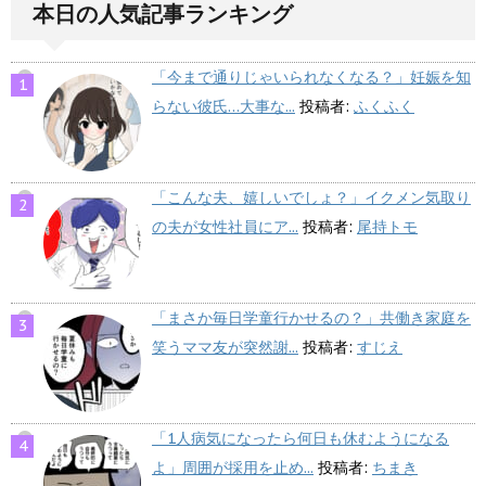
本日の人気記事ランキング
「今まで通りじゃいられなくなる？」妊娠を知
らない彼氏…大事な...
投稿者:
ふくふく
「こんな夫、嬉しいでしょ？」イクメン気取り
の夫が女性社員にア...
投稿者:
尾持トモ
「まさか毎日学童行かせるの？」共働き家庭を
笑うママ友が突然謝...
投稿者:
すじえ
「1人病気になったら何日も休むようになる
よ」周囲が採用を止め...
投稿者:
ちまき