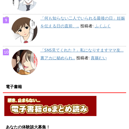
「何も知らない二人でいられる最後の日」妊娠
を伝える日の直前、...
投稿者:
ふくふく
「SNS見てくれた？」私になりすますママ友…
裏アカに秘められ...
投稿者:
真篠むい
電子書籍
あなたの体験談大募集！