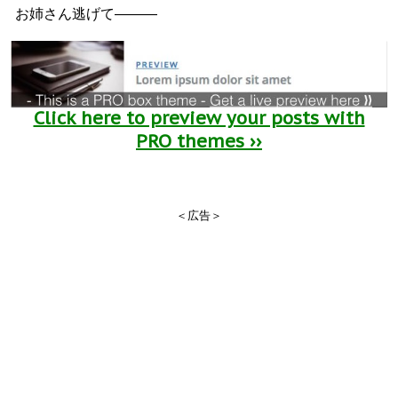
お姉さん逃げて―――
Click here to preview your posts with
PRO themes ››
＜広告＞