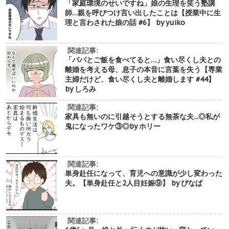
「家庭環境のせいですね」娘の生理を笑う塾講
師…親を呼びつけ言い出したことは【授業中に生
理と言わされた娘の話 #6】 by yuiko
関連記事:
「パパとご飯を食べてると…」食い尽くし夫との
離婚を考える母、息子の本音に言葉を失う【専業
主婦だけど、食い尽くし夫と離婚します #44】
by しろみ
関連記事:
家具も無いのに引越そうとする無茶な夫...◎私が
鬼になったワケ③◎by ホリー
関連記事:
単身赴任になって、育児への意識が少し変わった
夫。【単身赴任と2人目妊娠⑨】 by ぴなぱ
関連記事: