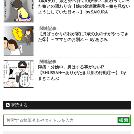
1歳6ヶ月、娘と外へ行くのが怖い…変わっていっ
た娘との関わり方【娘の発達障害④～娘を見ない
ようにしていた日々～】 by SAKURA
関連記事:
【男ばっかりの我が家に2歳の女の子がやってき
た②】～ママとのお別れ～ by あざみ
関連記事:
陣痛・分娩中、男はする事がない!?
【SHUSSAN〜ありがたき旦那の行動①〜】 by
まきこんぶ
購読する