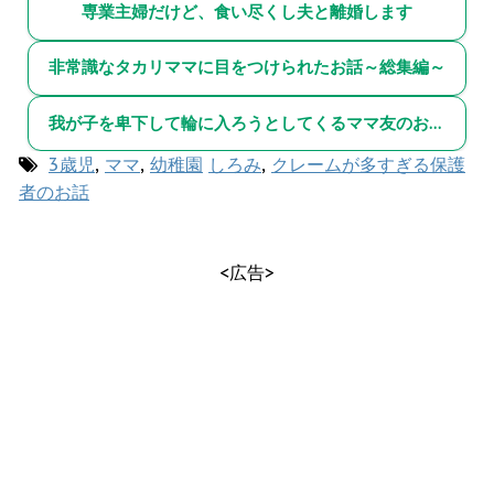
専業主婦だけど、食い尽くし夫と離婚します
非常識なタカリママに目をつけられたお話～総集編～
我が子を卑下して輪に入ろうとしてくるママ友のお話～総集編～
3歳児
,
ママ
,
幼稚園
しろみ
,
クレームが多すぎる保護
者のお話
<広告>