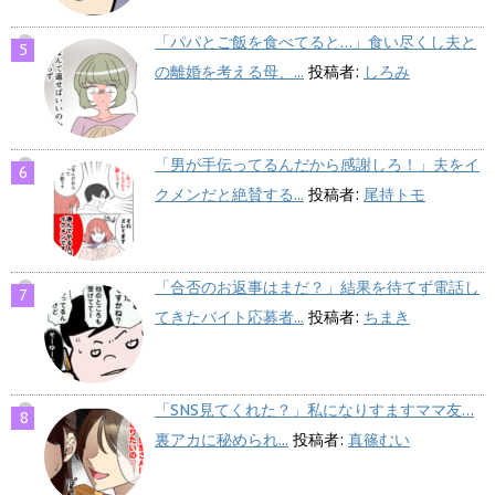
「パパとご飯を食べてると…」食い尽くし夫と
の離婚を考える母、...
投稿者:
しろみ
「男が手伝ってるんだから感謝しろ！」夫をイ
クメンだと絶賛する...
投稿者:
尾持トモ
「合否のお返事はまだ？」結果を待てず電話し
てきたバイト応募者...
投稿者:
ちまき
「SNS見てくれた？」私になりすますママ友…
裏アカに秘められ...
投稿者:
真篠むい