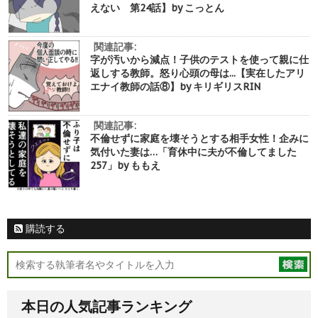
えない 第24話】by こっとん
関連記事:
字が汚いから減点！子供のテストを使って親に仕
返しする教師。怒り心頭の母は...【実在したアリ
エナイ教師の話⑧】by キリギリスRIN
関連記事:
不倫せずに家庭を壊そうとする相手女性！企みに
気付いた妻は…「育休中に夫が不倫してました
257」by ももえ
購読する
本日の人気記事ランキング