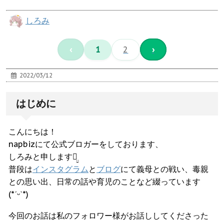
しろみ
‹
1
2
›
2022/03/12
はじめに
こんにちは！
napbizにて公式ブロガーをしております、
しろみと申しますꪔ̤̮
普段は
インスタグラム
と
ブログ
にて義母との戦い、毒親
との思い出、日常の話や育児のことなど綴っています
(*ˊᵕˋ*)
今回のお話は私のフォロワー様がお話ししてくださった