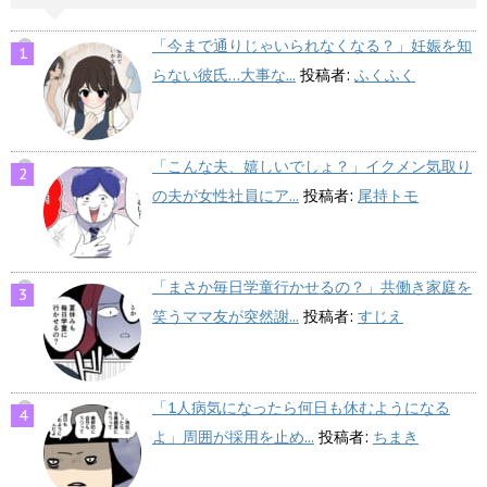
「今まで通りじゃいられなくなる？」妊娠を知
らない彼氏…大事な...
投稿者:
ふくふく
「こんな夫、嬉しいでしょ？」イクメン気取り
の夫が女性社員にア...
投稿者:
尾持トモ
「まさか毎日学童行かせるの？」共働き家庭を
笑うママ友が突然謝...
投稿者:
すじえ
「1人病気になったら何日も休むようになる
よ」周囲が採用を止め...
投稿者:
ちまき