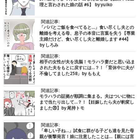
理と言わされた娘の話 #6】 by yuiko
関連記事:
「パパとご飯を食べてると…」食い尽くし夫との
離婚を考える母、息子の本音に言葉を失う【専業
主婦だけど、食い尽くし夫と離婚します #44】
by しろみ
関連記事:
相手の女性が夫を洗脳！モラハラ妻だと思い込ま
された夫をもとに戻すには…？！「育休中に夫が
不倫してました258」by ももえ
関連記事:
モラハラの証拠が順調に集まる。夫はついに物に
まで当たり出して…？！【妊娠したら夫が豹変し
ました⑳】by 尾持トモ
関連記事:
「卑しい子ね…」試食に群がる子ども達を見た母
親が衝撃発言！娘に注意したことは…【親には言