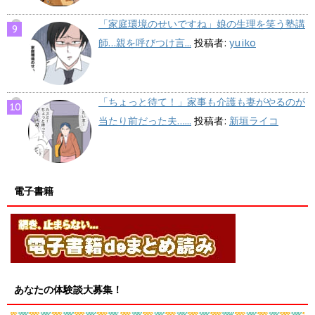
「家庭環境のせいですね」娘の生理を笑う塾講
師…親を呼びつけ言...
投稿者:
yuiko
「ちょっと待て！」家事も介護も妻がやるのが
当たり前だった夫…...
投稿者:
新垣ライコ
電子書籍
あなたの体験談大募集！