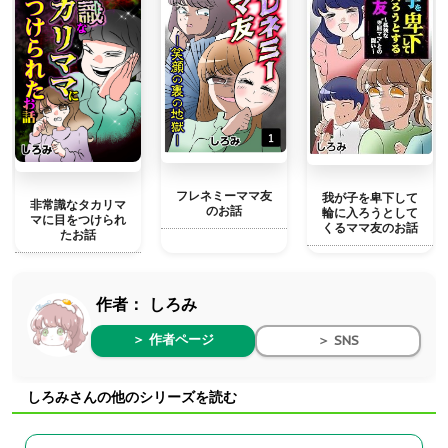
フレネミーママ友
我が子を卑下して
非常識なタカリマ
のお話
輪に入ろうとして
マに目をつけられ
くるママ友のお話
たお話
作者：
しろみ
＞ 作者ページ
＞ SNS
しろみさんの他のシリーズを読む