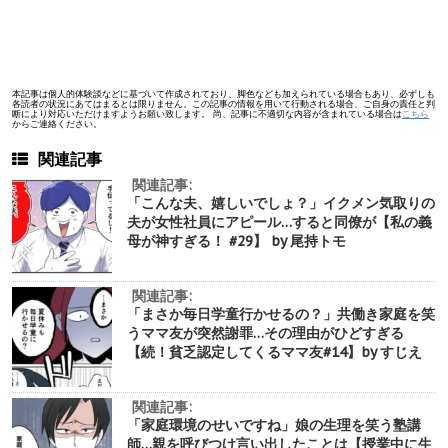
本記事は個人的体験談などに基づいて作成されており、脚色なども加えられている場合もあり、必ずしも
各読者の状況にあてはまるとは限りません。この記事の情報を用いて行動される場合、ご自身の責任と判
断により対応いただけますようお願い致します。 尚、記事に不適切な内容が含まれている場合は
こちら
からご連絡ください。
関連記事
関連記事:
「こんな夫、嬉しいでしょ？」イクメン気取りの
夫が女性社員にアピール…すると同僚が【私の義
母が神すぎる！ #29】 by 尾持トモ
関連記事:
「まさか毎日学童行かせるの？」共働き家庭を笑
うママ友が突然謝罪…その理由がひどすぎる
【続！貧乏認定してくるママ友#14】by すじえ
関連記事:
「家庭環境のせいですね」娘の生理を笑う塾講
師…親を呼びつけ言い出したことは【授業中に生