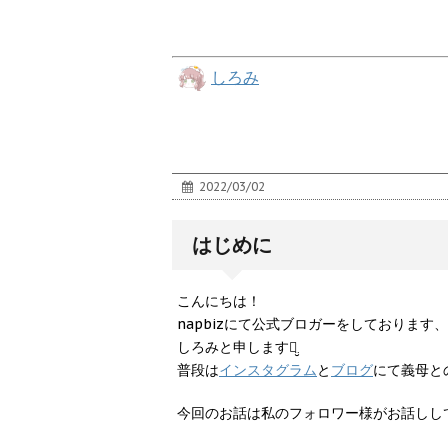
しろみ
2022/03/02
はじめに
こんにちは！
napbizにて公式ブロガーをしております、
しろみと申しますꪔ̤̮
普段は
インスタグラム
と
ブログ
にて義母との
今回のお話は私のフォロワー様がお話しし