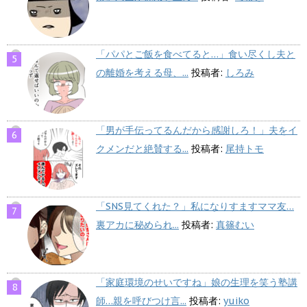
「パパとご飯を食べてると…」食い尽くし夫と
の離婚を考える母、...
投稿者:
しろみ
「男が手伝ってるんだから感謝しろ！」夫をイ
クメンだと絶賛する...
投稿者:
尾持トモ
「SNS見てくれた？」私になりすますママ友…
裏アカに秘められ...
投稿者:
真篠むい
「家庭環境のせいですね」娘の生理を笑う塾講
師…親を呼びつけ言...
投稿者:
yuiko