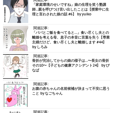
関連記事:
「家庭環境のせいですね」娘の生理を笑う塾講
師…親を呼びつけ言い出したことは【授業中に生
理と言わされた娘の話 #6】 by yuiko
関連記事:
「パパとご飯を食べてると…」食い尽くし夫との
離婚を考える母、息子の本音に言葉を失う【専業
主婦だけど、食い尽くし夫と離婚します #44】
by しろみ
関連記事:
骨折が完治してからの娘の様子は…〜長女の骨折
その10〜【子どもの健康アクシデント24】 by ぴ
なぱ
関連記事:
お腹の赤ちゃんの名前候補が決まって不安に思う
こと by なごちゃん
関連記事: