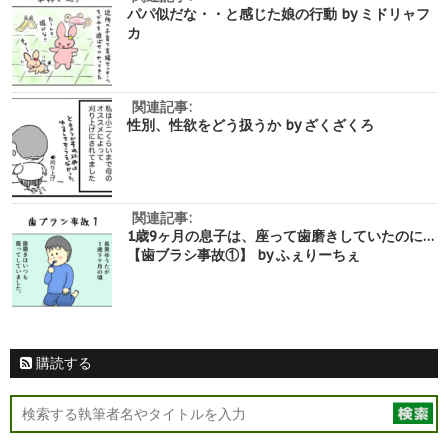
パパ似だな・・と感じた娘の行動 by ミドリャフ
カ
関連記事:
性別、性欲をどう扱うか by ざくざくろ
関連記事:
1歳9ヶ月の息子は、座って歯磨きしていたのに…
【歯ブラシ事故①】 by ふぇりーちぇ
購読する