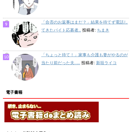
「合否のお返事はまだ？」結果を待てず電話し
てきたバイト応募者...
投稿者:
ちまき
「ちょっと待て！」家事も介護も妻がやるのが
当たり前だった夫…...
投稿者:
新垣ライコ
電子書籍