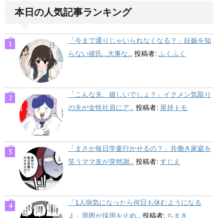
本日の人気記事ランキング
「今まで通りじゃいられなくなる？」妊娠を知
らない彼氏…大事な...
投稿者:
ふくふく
「こんな夫、嬉しいでしょ？」イクメン気取り
の夫が女性社員にア...
投稿者:
尾持トモ
「まさか毎日学童行かせるの？」共働き家庭を
笑うママ友が突然謝...
投稿者:
すじえ
「1人病気になったら何日も休むようになる
よ」周囲が採用を止め...
投稿者:
ちまき