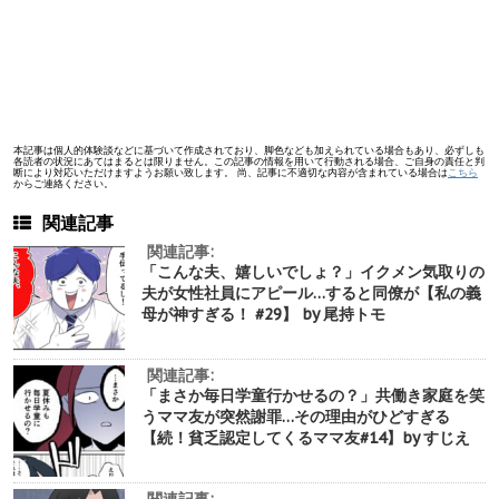
本記事は個人的体験談などに基づいて作成されており、脚色なども加えられている場合もあり、必ずしも
各読者の状況にあてはまるとは限りません。この記事の情報を用いて行動される場合、ご自身の責任と判
断により対応いただけますようお願い致します。 尚、記事に不適切な内容が含まれている場合は
こちら
からご連絡ください。
関連記事
関連記事:
「こんな夫、嬉しいでしょ？」イクメン気取りの
夫が女性社員にアピール…すると同僚が【私の義
母が神すぎる！ #29】 by 尾持トモ
関連記事:
「まさか毎日学童行かせるの？」共働き家庭を笑
うママ友が突然謝罪…その理由がひどすぎる
【続！貧乏認定してくるママ友#14】by すじえ