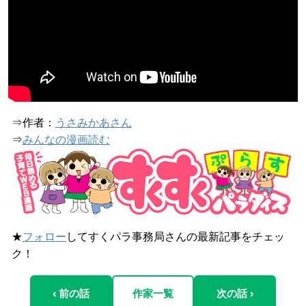
⇒作者：
うさみかあさん
⇒
みんなの漫画読む
★
フォロー
してすくパラ事務局さんの最新記事をチェッ
ク！
‹ 前の話
作家一覧
次の話 ›