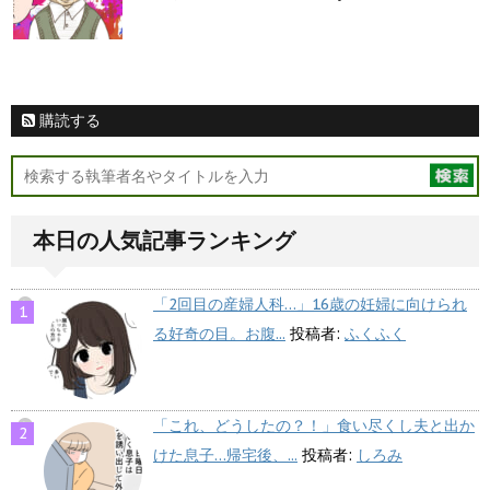
購読する
本日の人気記事ランキング
「2回目の産婦人科…」16歳の妊婦に向けられ
る好奇の目。お腹...
投稿者:
ふくふく
「これ、どうしたの？！」食い尽くし夫と出か
けた息子…帰宅後、...
投稿者:
しろみ