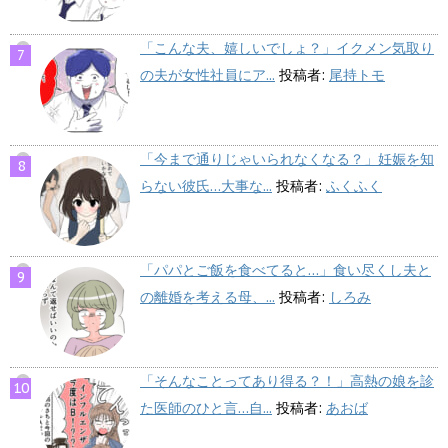
「こんな夫、嬉しいでしょ？」イクメン気取り
の夫が女性社員にア...
投稿者:
尾持トモ
「今まで通りじゃいられなくなる？」妊娠を知
らない彼氏…大事な...
投稿者:
ふくふく
「パパとご飯を食べてると…」食い尽くし夫と
の離婚を考える母、...
投稿者:
しろみ
「そんなことってあり得る？！」高熱の娘を診
た医師のひと言…自...
投稿者:
あおば