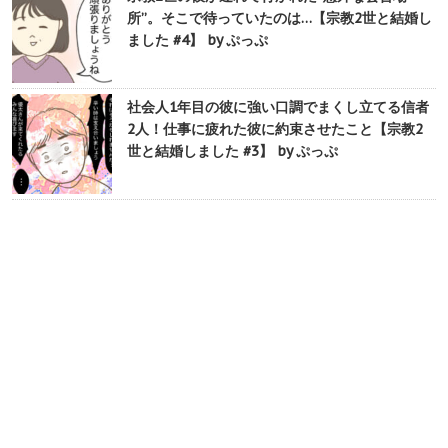
所”。そこで待っていたのは…【宗教2世と結婚し
ました #4】 by ぷっぷ
社会人1年目の彼に強い口調でまくし立てる信者
2人！仕事に疲れた彼に約束させたこと【宗教2
世と結婚しました #3】 by ぷっぷ