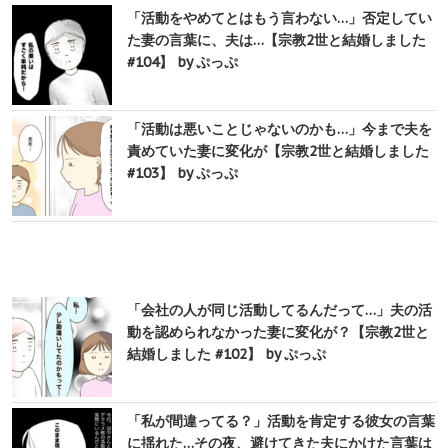
「活動をやめてとはもう言わない…」否定してい
た妻の言葉に、夫は…【宗教2世と結婚しました
#104】 by ぷっぷ
「活動は悪いことじゃないのかも…」今まで夫を
責めていた妻に変化が【宗教2世と結婚しました
#103】 by ぷっぷ
「会社の人が同じ活動してるんだって…」夫の活
動を認められなかった妻に変化が？【宗教2世と
結婚しました #102】 by ぷっぷ
「私が間違ってる？」活動を肯定する彼女の言葉
に揺れた…その夜、避けてきた夫にかけた言葉は