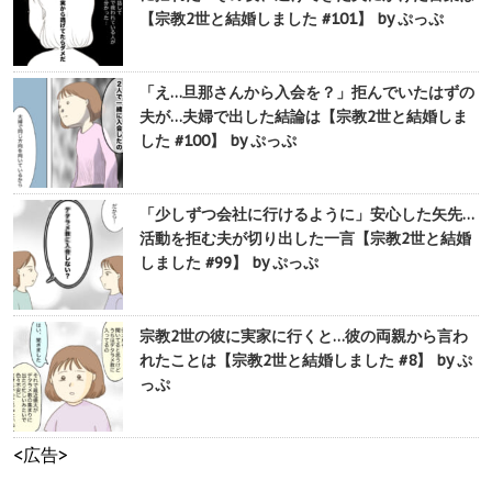
【宗教2世と結婚しました #101】 by ぷっぷ
「え…旦那さんから入会を？」拒んでいたはずの
夫が…夫婦で出した結論は【宗教2世と結婚しま
した #100】 by ぷっぷ
「少しずつ会社に行けるように」安心した矢先…
活動を拒む夫が切り出した一言【宗教2世と結婚
しました #99】 by ぷっぷ
宗教2世の彼に実家に行くと…彼の両親から言わ
れたことは【宗教2世と結婚しました #8】 by ぷ
っぷ
<広告>