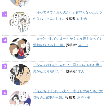
「帰ってきてくれたのか…」有罪となったぶつ
かりおじさん…甘す...
投稿者:
のむ吉
「夫を利用していませんか？」友達を失っても
活動を続ける夫。妻...
投稿者:
ぷっぷ
「なんで謝らないんだ？」謝るのをやめた妻…
夫がたどり着いた『...
投稿者:
ずん
「俺たちは十分いい夫だ」妻任せの男たちが意
気投合…家事から逃...
投稿者:
尾持トモ