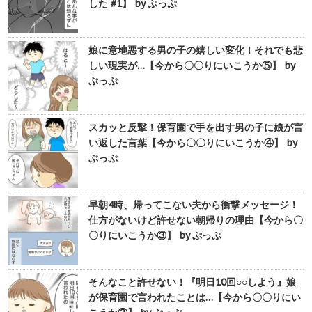
した #1】 by ぷっぷ
娘に意地悪する男の子の嬉しい変化！それでも悲
しい現実が…【今から〇〇りにいこうか⑤】 by
ぷっぷ
スカッと反撃！保育園で手を出す男の子に娘が言
い返した言葉【今から〇〇りにいこうか④】 by
ぷっぷ
早朝4時、帰ってこない夫から衝撃メッセージ！
仕方がないけど許せない朝帰りの理由【今から〇
〇りにいこうか③】 by ぷっぷ
そんなこと許せない！『明日10回○○しよう』娘
が保育園で言われたことは…【今から〇〇りにい