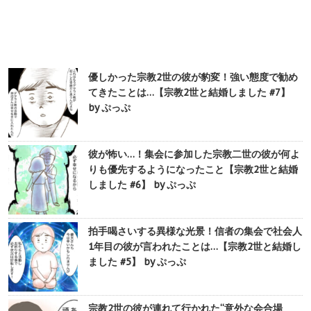
優しかった宗教2世の彼が豹変！強い態度で勧め
てきたことは…【宗教2世と結婚しました #7】
by ぷっぷ
彼が怖い…！集会に参加した宗教二世の彼が何よ
りも優先するようになったこと【宗教2世と結婚
しました #6】 by ぷっぷ
拍手喝さいする異様な光景！信者の集会で社会人
1年目の彼が言われたことは…【宗教2世と結婚し
ました #5】 by ぷっぷ
宗教2世の彼が連れて行かれた“意外な会合場