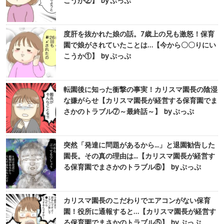
こうか②】 by ぷっぷ
度肝を抜かれた娘の話。7歳上の兄も激怒！保育
園で娘がされていたことは…【今から〇〇りにい
こうか①】 by ぷっぷ
転園後に知った衝撃の事実！カリスマ園長の陰湿
な嫌がらせ【カリスマ園長が経営する保育園でま
さかのトラブル⑦～最終話～】 by ぷっぷ
突然「発達に問題があるから...」と退園勧告した
園長。その真の理由は...【カリスマ園長が経営す
る保育園でまさかのトラブル⑥】 by ぷっぷ
カリスマ園長のこだわりでエアコンがない保育
園！役所に通報すると…【カリスマ園長が経営す
る保育園でまさかのトラブル⑤】 by ぷっぷ