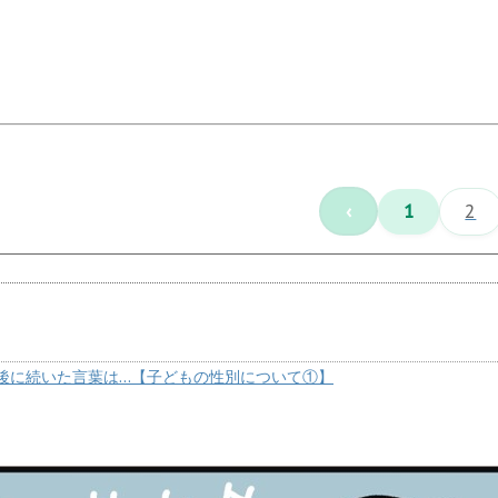
‹
1
2
後に続いた言葉は…【子どもの性別について①】