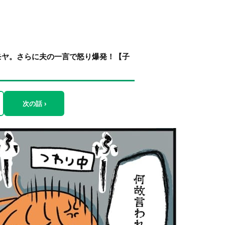
モヤ。さらに夫の一言で怒り爆発！【子
次の話 ›