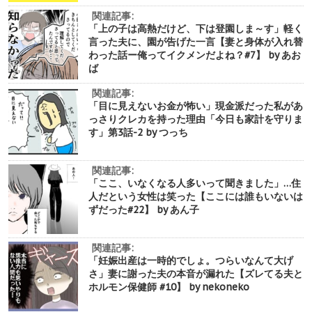
関連記事:
「上の子は高熱だけど、下は登園しま～す」軽く
言った夫に、園が告げた一言【妻と身体が入れ替
わった話ー俺ってイクメンだよね？#7】 by あお
ば
関連記事:
「目に見えないお金が怖い」現金派だった私があ
っさりクレカを持った理由「今日も家計を守りま
す」第3話-2 by つっち
関連記事:
「ここ、いなくなる人多いって聞きました」…住
人だという女性は笑った【ここには誰もいないは
ずだった#22】 by あん子
関連記事:
「妊娠出産は一時的でしょ。つらいなんて大げ
さ」妻に謝った夫の本音が漏れた【ズレてる夫と
ホルモン保健師 #10】 by nekoneko