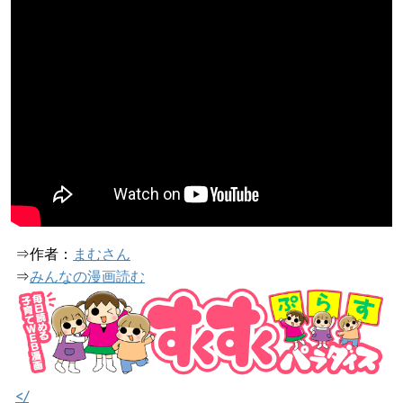
⇒作者：
まむさん
⇒
みんなの漫画読む
</