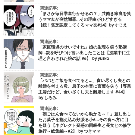
関連記事:
「まさか毎日学童行かせるの？」共働き家庭を笑
うママ友が突然謝罪…その理由がひどすぎる
【続！貧乏認定してくるママ友#14】by すじえ
関連記事:
「家庭環境のせいですね」娘の生理を笑う塾講
師…親を呼びつけ言い出したことは【授業中に生
理と言わされた娘の話 #6】 by yuiko
関連記事:
「パパとご飯を食べてると…」食い尽くし夫との
離婚を考える母、息子の本音に言葉を失う【専業
主婦だけど、食い尽くし夫と離婚します #44】
by しろみ
関連記事:
「朝ごはん食べてないから助かる～！」差し出し
たお菓子を抱え込み頬張る小6…その食べ方に目
を疑う【ネグレクト疑惑の同級生と長女との修学
旅行～総集編～#2】 by つきママ