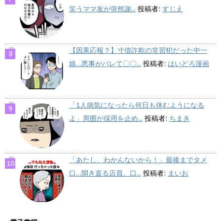
笑うママ友が突然謝...
投稿者:
すじえ
【因果応報？】寸借詐欺の常習犯だった中一
娘…悪事がバレて〇〇...
投稿者:
はいどろ漫画
「1人病気になったら何日も休むようになる
よ」周囲が採用を止め...
投稿者:
ちまき
「あたし、わかんないから！」最後までタメ
口…開き直る店員。口...
投稿者:
まいお