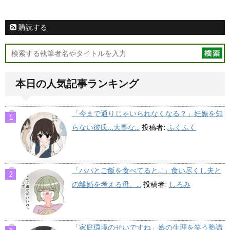
購読する
本日の人気記事ランキング
「今まで通りじゃいられなくなる？」妊娠を知
らない彼氏…大事な...
投稿者:
ふくふく
「パパとご飯を食べてると…」食い尽くし夫と
の離婚を考える母、...
投稿者:
しろみ
「家庭環境のせいですね」娘の生理を笑う塾講