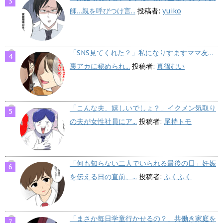
師…親を呼びつけ言...
投稿者:
yuiko
「SNS見てくれた？」私になりすますママ友…
裏アカに秘められ...
投稿者:
真篠むい
「こんな夫、嬉しいでしょ？」イクメン気取り
の夫が女性社員にア...
投稿者:
尾持トモ
「何も知らない二人でいられる最後の日」妊娠
を伝える日の直前、...
投稿者:
ふくふく
「まさか毎日学童行かせるの？」共働き家庭を