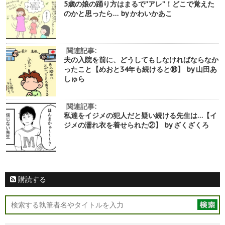
5歳の娘の踊り方はまるで”アレ”！どこで覚えた
のかと思ったら… by かわいかあこ
関連記事:
夫の入院を前に、どうしてもしなければならなか
ったこと【めおと34年も続けると⑱】 by 山田あ
しゅら
関連記事:
私達をイジメの犯人だと疑い続ける先生は…【イ
ジメの濡れ衣を着せられた②】 by ざくざくろ
購読する