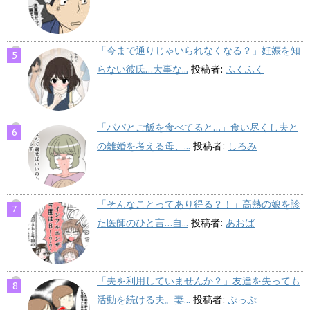
「今まで通りじゃいられなくなる？」妊娠を知
らない彼氏…大事な...
投稿者:
ふくふく
「パパとご飯を食べてると…」食い尽くし夫と
の離婚を考える母、...
投稿者:
しろみ
「そんなことってあり得る？！」高熱の娘を診
た医師のひと言…自...
投稿者:
あおば
「夫を利用していませんか？」友達を失っても
活動を続ける夫。妻...
投稿者:
ぷっぷ