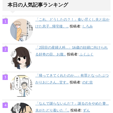
本日の人気記事ランキング
「これ、どうしたの？！」食い尽くし夫と出か
けた息子…帰宅後、...
投稿者:
しろみ
「2回目の産婦人科…」16歳の妊婦に向けられ
る好奇の目。お腹...
投稿者:
ふくふく
「帰ってきてくれたのか…」有罪となったぶつ
かりおじさん…甘す...
投稿者:
のむ吉
「なんで謝らないんだ？」謝るのをやめた妻…
夫がたどり着いた『...
投稿者:
ずん