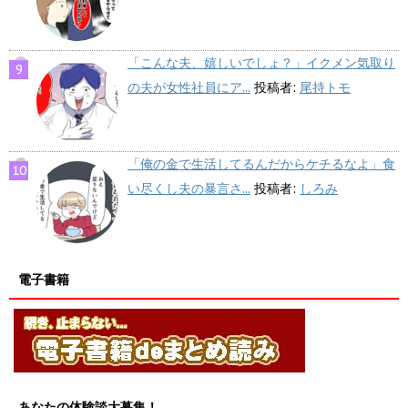
「こんな夫、嬉しいでしょ？」イクメン気取り
の夫が女性社員にア...
投稿者:
尾持トモ
「俺の金で生活してるんだからケチるなよ」食
い尽くし夫の暴言さ...
投稿者:
しろみ
電子書籍
あなたの体験談大募集！