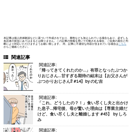
本記事は個人的体験談などに基づいて作成されており、脚色なども加えられている場合もあり、必ずしも
各読者の状況にあてはまるとは限りません。この記事の情報を用いて行動される場合、ご自身の責任と判
断により対応いただけますようお願い致します。 尚、記事に不適切な内容が含まれている場合は
こちら
からご連絡ください。
関連記事
関連記事:
「帰ってきてくれたのか…」有罪となったぶつか
りおじさん…甘すぎる期待の結末は【お父さんが
ぶつかりおじさん⁉︎ #14】by のむ吉
関連記事:
「これ、どうしたの？！」食い尽くし夫と出かけ
た息子…帰宅後、母が驚いた理由は【専業主婦だ
けど、食い尽くし夫と離婚します #45】 by しろ
み
関連記事: