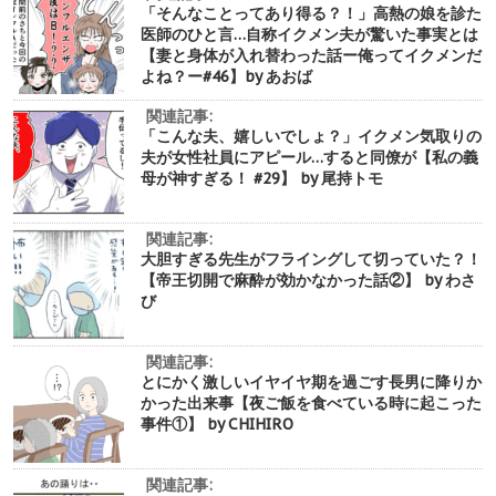
「そんなことってあり得る？！」高熱の娘を診た
医師のひと言…自称イクメン夫が驚いた事実とは
【妻と身体が入れ替わった話ー俺ってイクメンだ
よね？ー#46】by あおば
関連記事:
「こんな夫、嬉しいでしょ？」イクメン気取りの
夫が女性社員にアピール…すると同僚が【私の義
母が神すぎる！ #29】 by 尾持トモ
関連記事:
大胆すぎる先生がフライングして切っていた？！
【帝王切開で麻酔が効かなかった話②】 by わさ
び
関連記事:
とにかく激しいイヤイヤ期を過ごす長男に降りか
かった出来事【夜ご飯を食べている時に起こった
事件①】 by CHIHIRO
関連記事: