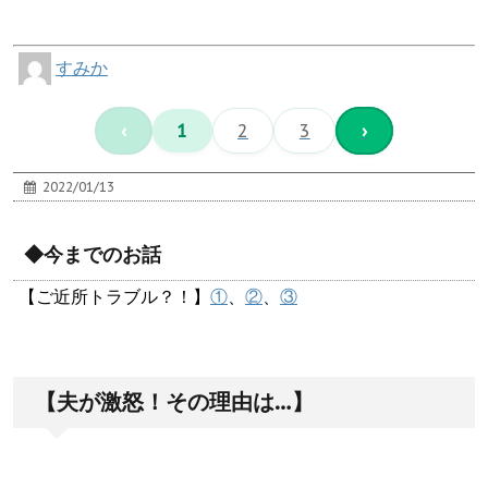
すみか
‹
1
2
3
›
2022/01/13
◆今までのお話
【ご近所トラブル？！】
①
、
②
、
③
【夫が激怒！その理由は…】