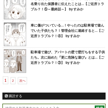
名乗り出た保護者に伝えたことは…【ご近所トラ
ブル？！⑤～最終話～】 by すみか
車に傷がついている…！やったのは駐車場で遊ん
でいた子供たち？！管理会社に連絡すると…【ご
近所トラブル？！④】 by すみか
駐車場で遊び、アパートの壁で壁打ちをする子供
たち。次に始めた『更に危険な遊び』とは…【ご
近所トラブル？！③】 by すみか
1
2
次へ
購読する