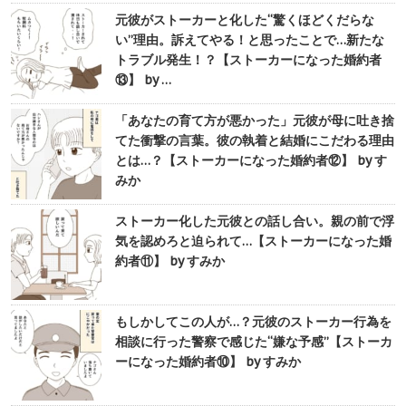
元彼がストーカーと化した“驚くほどくだらな
い”理由。訴えてやる！と思ったことで…新たな
トラブル発生！？【ストーカーになった婚約者
⑬】 by …
「あなたの育て方が悪かった」元彼が母に吐き捨
てた衝撃の言葉。彼の執着と結婚にこだわる理由
とは…？【ストーカーになった婚約者⑫】 by す
みか
ストーカー化した元彼との話し合い。親の前で浮
気を認めろと迫られて…【ストーカーになった婚
約者⑪】 by すみか
もしかしてこの人が…？元彼のストーカー行為を
相談に行った警察で感じた“嫌な予感”【ストーカ
ーになった婚約者⑩】 by すみか