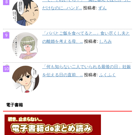
だけなのに…ハンド...
投稿者:
ずん
「パパとご飯を食べてると…」食い尽くし夫と
の離婚を考える母、...
投稿者:
しろみ
「何も知らない二人でいられる最後の日」妊娠
を伝える日の直前、...
投稿者:
ふくふく
電子書籍