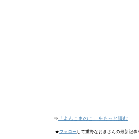
⇒
「よんこまのこ」をもっと読む
★
フォロー
して重野なおきさんの最新記事