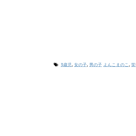
3歳児
,
女の子
,
男の子
よんこまのこ
,
笑