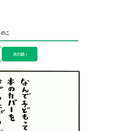
まのこ
次の話 ›