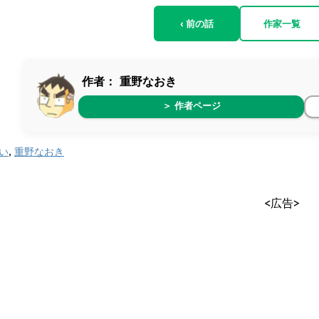
‹ 前の話
作家一覧
作者：
重野なおき
＞ 作者ページ
い
,
重野なおき
<広告>