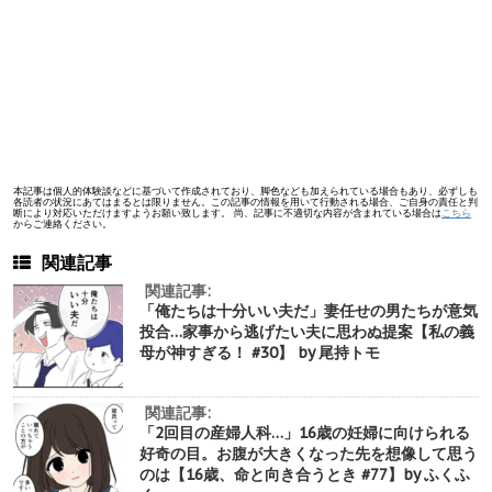
本記事は個人的体験談などに基づいて作成されており、脚色なども加えられている場合もあり、必ずしも
各読者の状況にあてはまるとは限りません。この記事の情報を用いて行動される場合、ご自身の責任と判
断により対応いただけますようお願い致します。 尚、記事に不適切な内容が含まれている場合は
こちら
からご連絡ください。
関連記事
関連記事:
「俺たちは十分いい夫だ」妻任せの男たちが意気
投合…家事から逃げたい夫に思わぬ提案【私の義
母が神すぎる！ #30】 by 尾持トモ
関連記事:
「2回目の産婦人科…」16歳の妊婦に向けられる
好奇の目。お腹が大きくなった先を想像して思う
のは【16歳、命と向き合うとき #77】by ふくふ