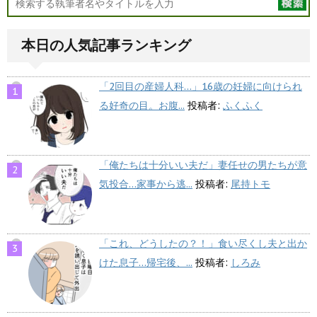
本日の人気記事ランキング
「2回目の産婦人科…」16歳の妊婦に向けられ
る好奇の目。お腹...
投稿者:
ふくふく
「俺たちは十分いい夫だ」妻任せの男たちが意
気投合…家事から逃...
投稿者:
尾持トモ
「これ、どうしたの？！」食い尽くし夫と出か
けた息子…帰宅後、...
投稿者:
しろみ