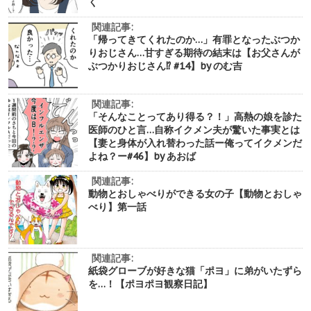
く
関連記事:
「帰ってきてくれたのか…」有罪となったぶつか
りおじさん…甘すぎる期待の結末は【お父さんが
ぶつかりおじさん⁉︎ #14】by のむ吉
関連記事:
「そんなことってあり得る？！」高熱の娘を診た
医師のひと言…自称イクメン夫が驚いた事実とは
【妻と身体が入れ替わった話ー俺ってイクメンだ
よね？ー#46】by あおば
関連記事:
動物とおしゃべりができる女の子【動物とおしゃ
べり】第一話
関連記事:
紙袋グローブが好きな猫「ポヨ」に弟がいたずら
を…！【ポヨポヨ観察日記】