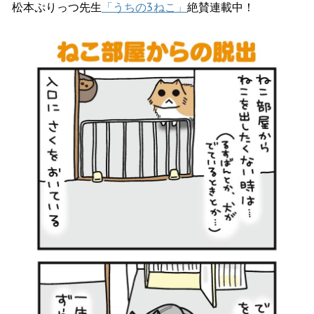
松本ぷりっつ先生
「うちの3ねこ」
絶賛連載中！