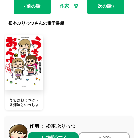
‹ 前の話
作家一覧
次の話 ›
松本ぷりっつさんの電子書籍
うちはおっぺけ～
３姉妹といっしょ
作者：
松本ぷりっつ
＞ 作者ページ
＞ SNS