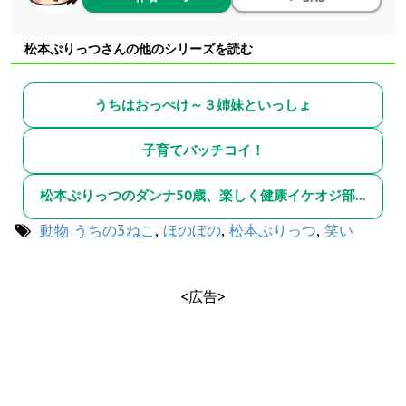
松本ぷりっつさんの他のシリーズを読む
うちはおっぺけ～３姉妹といっしょ
子育てバッチコイ！
松本ぷりっつのダンナ50歳、楽しく健康イケオジ部！
動物
うちの3ねこ
,
ほのぼの
,
松本ぷりっつ
,
笑い
<広告>