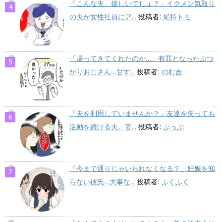
「こんな夫、嬉しいでしょ？」イクメン気取り
の夫が女性社員にア...
投稿者:
尾持トモ
「帰ってきてくれたのか…」有罪となったぶつ
かりおじさん…甘す...
投稿者:
のむ吉
「夫を利用していませんか？」友達を失っても
活動を続ける夫。妻...
投稿者:
ぷっぷ
「今まで通りじゃいられなくなる？」妊娠を知
らない彼氏…大事な...
投稿者:
ふくふく