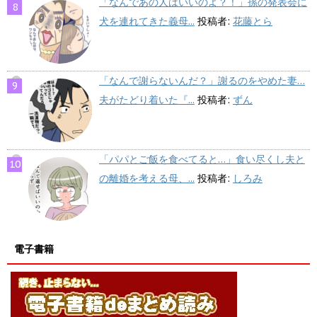
「なんであの人はいいのよ？！」孫の発表会に
犬を連れてきた義母...
投稿者:
花藤とら
「なんで謝らないんだ？」謝るのをやめた妻…
夫がたどり着いた『...
投稿者:
ずん
「パパとご飯を食べてると…」食い尽くし夫と
の離婚を考える母、...
投稿者:
しろみ
電子書籍