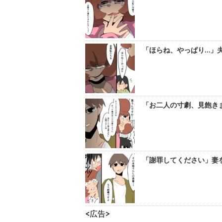
「ほらね、やっぱり…」夫
「お二人の寸劇、見飽きま
「謝罪してください」妻を
<広告>