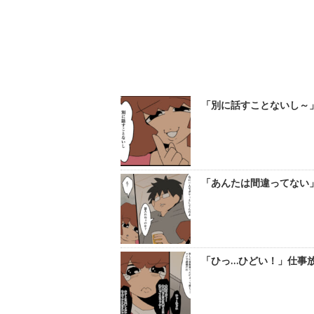
「別に話すことないし～」
「あんたは間違ってない」
「ひっ…ひどい！」仕事放