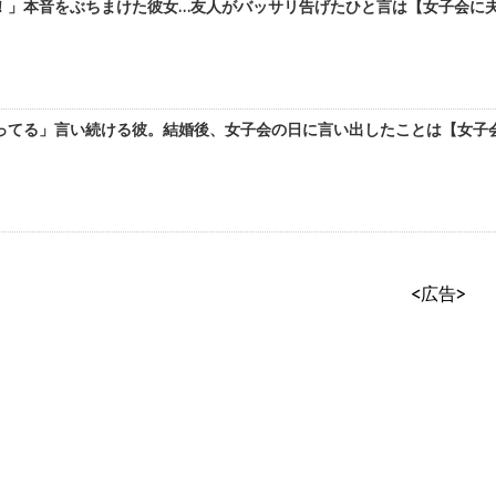
」本音をぶちまけた彼女…友人がバッサリ告げたひと言は【女子会に夫を連
てる」言い続ける彼。結婚後、女子会の日に言い出したことは【女子会に夫
<広告>