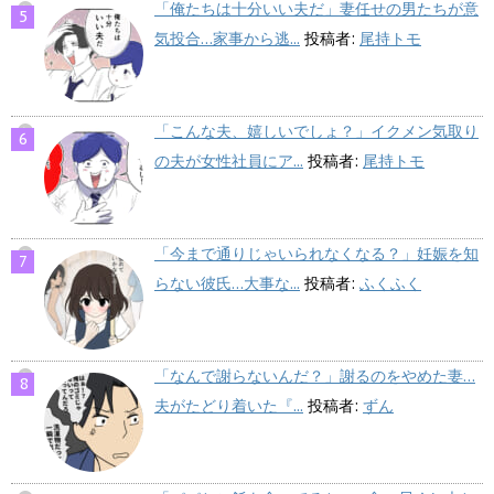
「俺たちは十分いい夫だ」妻任せの男たちが意
気投合…家事から逃...
投稿者:
尾持トモ
「こんな夫、嬉しいでしょ？」イクメン気取り
の夫が女性社員にア...
投稿者:
尾持トモ
「今まで通りじゃいられなくなる？」妊娠を知
らない彼氏…大事な...
投稿者:
ふくふく
「なんで謝らないんだ？」謝るのをやめた妻…
夫がたどり着いた『...
投稿者:
ずん