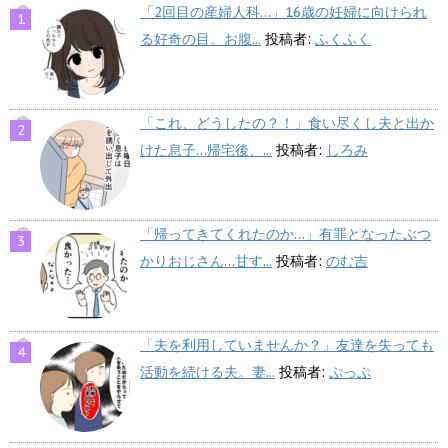
「2回目の産婦人科…」16歳の妊婦に向けられ
る好奇の目。お腹...
投稿者:
ふくふく
「これ、どうしたの？！」食い尽くし夫と出か
けた息子…帰宅後、...
投稿者:
しろみ
「帰ってきてくれたのか…」有罪となったぶつ
かりおじさん…甘す...
投稿者:
のむ吉
「夫を利用していませんか？」友達を失っても
活動を続ける夫。妻...
投稿者:
ぷっぷ