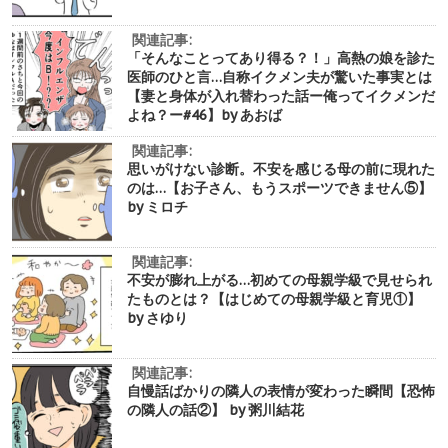
関連記事:
「そんなことってあり得る？！」高熱の娘を診た
医師のひと言…自称イクメン夫が驚いた事実とは
【妻と身体が入れ替わった話ー俺ってイクメンだ
よね？ー#46】by あおば
関連記事:
思いがけない診断。不安を感じる母の前に現れた
のは…【お子さん、もうスポーツできません⑤】
by ミロチ
関連記事:
不安が膨れ上がる…初めての母親学級で見せられ
たものとは？【はじめての母親学級と育児①】
by さゆり
関連記事:
自慢話ばかりの隣人の表情が変わった瞬間【恐怖
の隣人の話②】 by 粥川結花