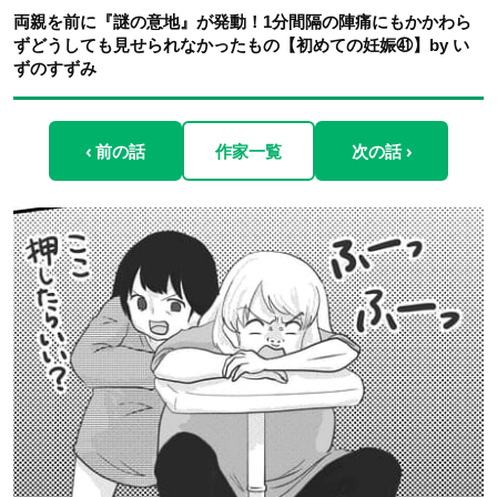
両親を前に『謎の意地』が発動！1分間隔の陣痛にもかかわら
ずどうしても見せられなかったもの【初めての妊娠㊶】by い
ずのすずみ
‹ 前の話
作家一覧
次の話 ›