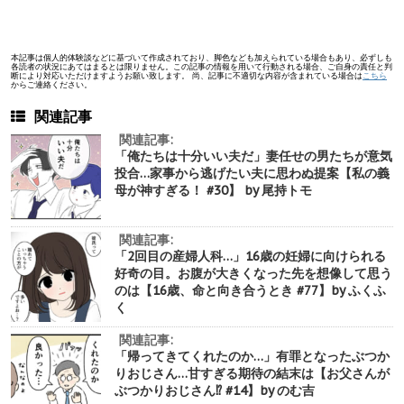
本記事は個人的体験談などに基づいて作成されており、脚色なども加えられている場合もあり、必ずしも
各読者の状況にあてはまるとは限りません。この記事の情報を用いて行動される場合、ご自身の責任と判
断により対応いただけますようお願い致します。 尚、記事に不適切な内容が含まれている場合は
こちら
からご連絡ください。
関連記事
関連記事:
「俺たちは十分いい夫だ」妻任せの男たちが意気
投合…家事から逃げたい夫に思わぬ提案【私の義
母が神すぎる！ #30】 by 尾持トモ
関連記事:
「2回目の産婦人科…」16歳の妊婦に向けられる
好奇の目。お腹が大きくなった先を想像して思う
のは【16歳、命と向き合うとき #77】by ふくふ
く
関連記事:
「帰ってきてくれたのか…」有罪となったぶつか
りおじさん…甘すぎる期待の結末は【お父さんが
ぶつかりおじさん⁉︎ #14】by のむ吉