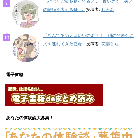
「パパとご飯を食べてると…」食い尽くし夫と
の離婚を考える母、...
投稿者:
しろみ
「なんであの人はいいのよ？！」孫の発表会に
犬を連れてきた義母...
投稿者:
花藤とら
電子書籍
あなたの体験談大募集！