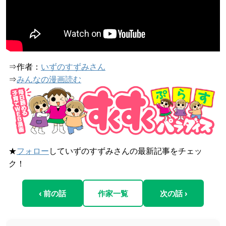
⇒作者：
いずのすずみさん
⇒
みんなの漫画読む
★
フォロー
していずのすずみさんの最新記事をチェッ
ク！
‹ 前の話
作家一覧
次の話 ›