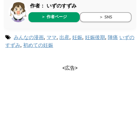
作者：
いずのすずみ
＞ 作者ページ
＞ SNS
みんなの漫画
,
ママ
,
出産
,
妊娠
,
妊娠後期
,
陣痛
いずの
すずみ
,
初めての妊娠
<広告>