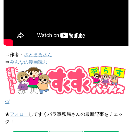
⇒作者：
さとまるさん
⇒
みんなの漫画読む
</
★
フォロー
してすくパラ事務局さんの最新記事をチェッ
ク！