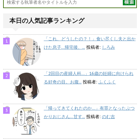
本日の人気記事ランキング
「これ、どうしたの？！」食い尽くし夫と出か
けた息子…帰宅後、...
投稿者:
しろみ
「2回目の産婦人科…」16歳の妊婦に向けられ
る好奇の目。お腹...
投稿者:
ふくふく
「帰ってきてくれたのか…」有罪となったぶつ
かりおじさん…甘す...
投稿者:
のむ吉