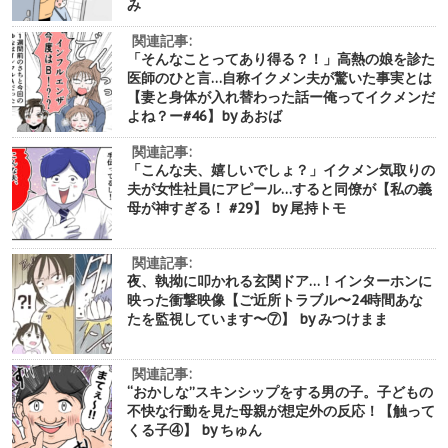
み
関連記事:
「そんなことってあり得る？！」高熱の娘を診た
医師のひと言…自称イクメン夫が驚いた事実とは
【妻と身体が入れ替わった話ー俺ってイクメンだ
よね？ー#46】by あおば
関連記事:
「こんな夫、嬉しいでしょ？」イクメン気取りの
夫が女性社員にアピール…すると同僚が【私の義
母が神すぎる！ #29】 by 尾持トモ
関連記事:
夜、執拗に叩かれる玄関ドア…！インターホンに
映った衝撃映像【ご近所トラブル〜24時間あな
たを監視しています〜⑦】 by みつけまま
関連記事:
“おかしな”スキンシップをする男の子。子どもの
不快な行動を見た母親が想定外の反応！【触って
くる子④】 by ちゅん