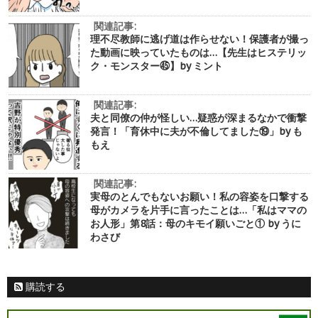
関連記事:
理不尽教師に逃げ道は作らせない！保護者が撮っ
た動画に映っていたものは…【先生はヒステリッ
ク・モンスター㊺】by ミント
関連記事:
夫と同僚の仲が怪しい…疑惑が深まるなかで衝撃
発言！「育休中に夫が不倫してました⑲」by も
もえ
関連記事:
実母のとんでもないお願い！私の容姿を口撃する
母がカメラを片手に言ったことは…「私はママの
お人形」第8話：母のキモイ願いごと① by うに
わさび
購読する