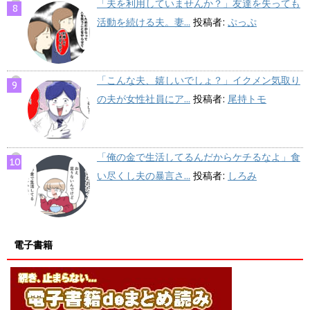
「夫を利用していませんか？」友達を失っても
活動を続ける夫。妻...
投稿者:
ぷっぷ
「こんな夫、嬉しいでしょ？」イクメン気取り
の夫が女性社員にア...
投稿者:
尾持トモ
「俺の金で生活してるんだからケチるなよ」食
い尽くし夫の暴言さ...
投稿者:
しろみ
電子書籍