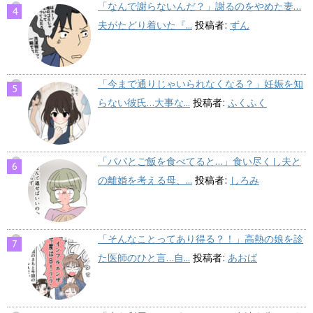
「なんで謝らないんだ？」謝るのをやめた妻…
夫がたどり着いた『...
投稿者:
ずん
「今まで通りじゃいられなくなる？」妊娠を知
らない彼氏…大事な...
投稿者:
ふくふく
「パパとご飯を食べてると…」食い尽くし夫と
の離婚を考える母、...
投稿者:
しろみ
「そんなことってあり得る？！」高熱の娘を診
た医師のひと言…自...
投稿者:
あおば