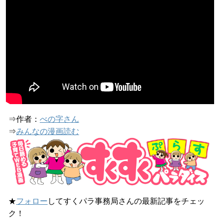
⇒作者：
べの字さん
⇒
みんなの漫画読む
★
フォロー
してすくパラ事務局さんの最新記事をチェッ
ク！