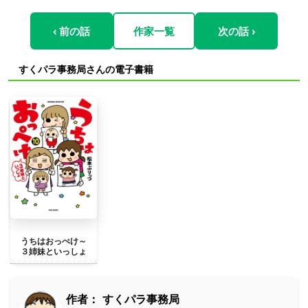
‹ 前の話
作家一覧
次の話 ›
すくパラ事務局さんの電子書籍
うちはおっぺけ～
３姉妹といっしょ
作者：
すくパラ事務局