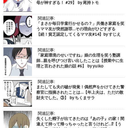
母が神すぎる！ #29】 by 尾持トモ
関連記事:
「まさか毎日学童行かせるの？」共働き家庭を笑
うママ友が突然謝罪…その理由がひどすぎる
【続！貧乏認定してくるママ友#14】by すじえ
関連記事:
「家庭環境のせいですね」娘の生理を笑う塾講
師…親を呼びつけ言い出したことは【授業中に生
理と言わされた娘の話 #6】 by yuiko
関連記事:
またしても夫の嘘が発覚！偶然声をかけてきた警
察官に指摘されたことは…【年上夫は、ただの散
財夫でした。③】 by ちくまサラ
関連記事:
失くした帽子が出てきたのは『あの子』の家！間
違えて持って帰っちゃったと言うけれど…⁉︎【う