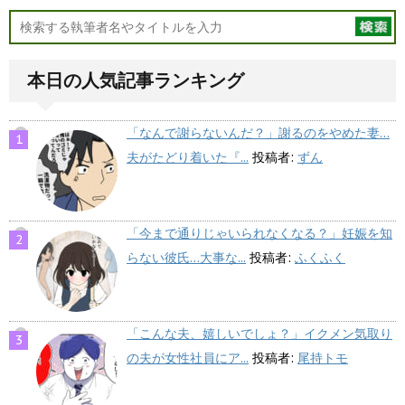
本日の人気記事ランキング
「なんで謝らないんだ？」謝るのをやめた妻…
夫がたどり着いた『...
投稿者:
ずん
「今まで通りじゃいられなくなる？」妊娠を知
らない彼氏…大事な...
投稿者:
ふくふく
「こんな夫、嬉しいでしょ？」イクメン気取り
の夫が女性社員にア...
投稿者:
尾持トモ