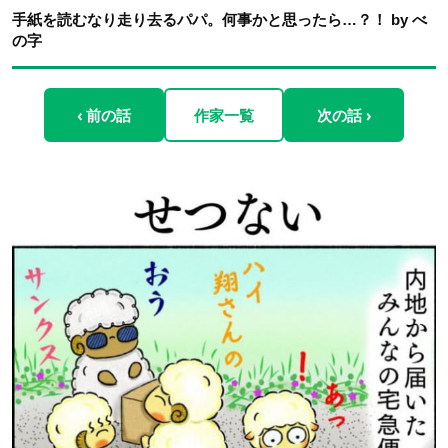
手紙を読むなり走り去るパパ。何事かと思ったら…？！ by べ
の字
‹ 前の話
作家一覧
次の話 ›