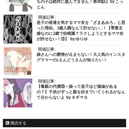
ちの子は絶対に盗んでません！第80話】by こっ
とん
関連記事:
息子の発達を気するママ友を「ざまあみろ」と思
った理由。2歳入園なんて許せない…！【専業主
婦なのに2歳で幼稚園？ラクしようとするママ友
が許せない！③】 by ゆりゆ
関連記事:
娘さんへの愛情が止まらない！大人気のインスタ
グラマーのJ.えんどうさんが知りたい！
関連記事:
【毒親の代償⑳～娘って息子ほど価値がある
の？】子供がずっと親を好きでいてくれるかなん
て分からないよ by ネギマヨ
購読する