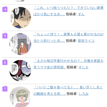
「これ、いつ拾うつもり？」できていない家事
ばかり気にする夫…...
投稿者:
ずん
「ちょっと待て！」家事も介護も妻がやるのが
当たり前だった夫…...
投稿者:
新垣ライコ
「まさか毎日学童行かせるの？」共働き家庭を
笑うママ友が突然謝...
投稿者:
すじえ
「パパとご飯を食べてると…」食い尽くし夫と
の離婚を考える母、...
投稿者:
しろみ