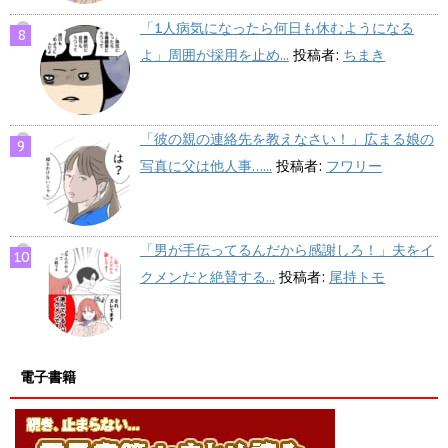
「1人病気になったら何日も休むようになる
よ」周囲が採用を止め...
投稿者:
ちまき
「彼の親の連絡先を教えなさい！」広まる娘の
写真に父は他人事…...
投稿者:
フワリー
「男が手伝ってるんだから感謝しろ！」夫をイ
クメンだと絶賛する...
投稿者:
尾持トモ
電子書籍